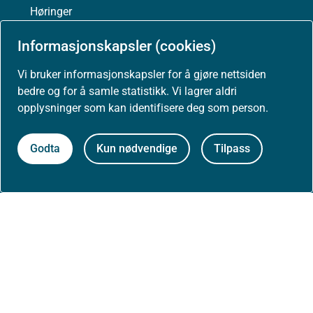
Høringer
Informasjonskapsler (cookies)
Presse
Vi bruker informasjonskapsler for å gjøre nettsiden
bedre og for å samle statistikk. Vi lagrer aldri
opplysninger som kan identifisere deg som person.
Om nettstedet
Godta
Kun nødvendige
Tilpass
Personvernerklæring
Tilgjengelighetserklæring (uustatus.no)
Besøksstatistikk og informasjonskapsler
Nyhetsvarsel og abonnement
Åpne data (API)