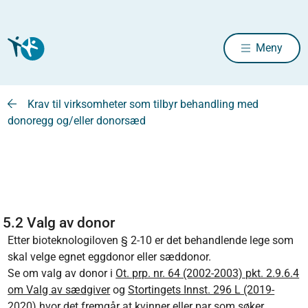
Meny
Krav til virksomheter som tilbyr behandling med
donoregg og/eller donorsæd
5.2 Valg av donor
Etter bioteknologiloven § 2-10 er det behandlende lege som
skal velge egnet eggdonor eller sæddonor.
Se om valg av donor i
Ot. prp. nr. 64 (2002-2003) pkt. 2.9.6.4
om Valg av sædgiver
og
Stortingets Innst. 296 L (2019-
2020)
hvor det fremgår at kvinner eller par som søker