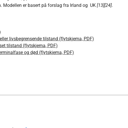
. Modellen er basert på forslag fra Irland og UK
[13]
[24]
.
)
eller livsbegrensende tilstand (flytskjema, PDF)
set tilstand (flytskjema, PDF)
erminalfase og død (flytskjema, PDF)