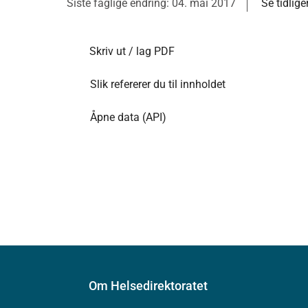
Siste faglige endring: 04. mai 2017
Se tidlige
Skriv ut / lag PDF
Slik refererer du til innholdet
Åpne data (API)
Om Helsedirektoratet