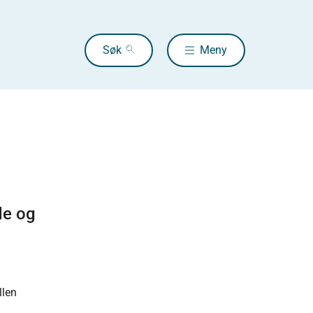
Søk
Meny
de og
llen