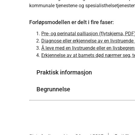
kommunale tjenestene og spesialisthelsetjenesten
Forløpsmodellen er delt i fire faser:
Pre- og perinatal palliasjon (flytskjema, PDF
Diagnose eller erkjennelse av en livstruende 
Å leve med en livstruende eller en livsbegren
Erkjennelse av at barnets død nærmer seg, t
Praktisk informasjon
Begrunnelse