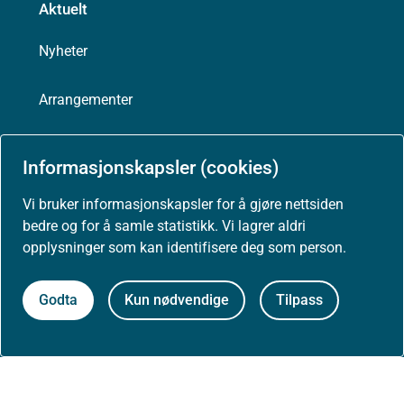
Aktuelt
Nyheter
Arrangementer
Høringer
Informasjonskapsler (cookies)
Presse
Vi bruker informasjonskapsler for å gjøre nettsiden
bedre og for å samle statistikk. Vi lagrer aldri
opplysninger som kan identifisere deg som person.
Om nettstedet
Godta
Kun nødvendige
Tilpass
Personvernerklæring
Tilgjengelighetserklæring (uustatus.no)