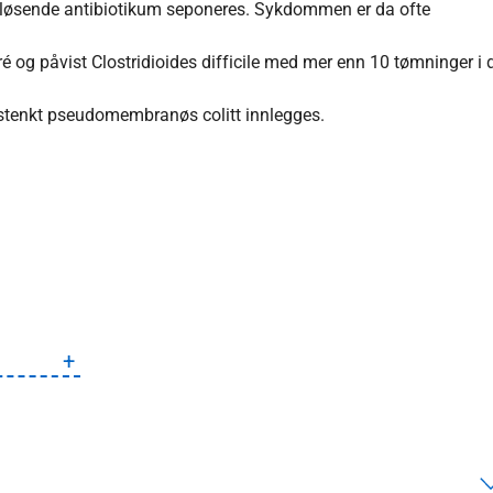
utløsende antibiotikum seponeres. Sykdommen er da ofte
é og påvist Clostridioides difficile med mer enn 10 tømninger i
istenkt pseudomembranøs colitt innlegges.