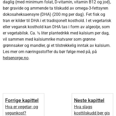
daglig (med minimum folat, D-vitamin, vitamin B12 og jod),
bør gravide og ammende ta tilskudd av omega-3-fettsyren
dokosaheksaensyre (DHA) (200 mg per dag). Fet fisk og
tran er kilder til DHA i et tradisjonelt kosthold. I et vegetarisk
eller vegansk kosthold kan DHA tas i form av algeolje, som
er vegetabilsk. Ca. ½ liter plantedrikk med kalsium per dag,
vil sammen med kalsiumrike matvarer som grønne
grønnsaker og mandler, gi et tilstrekkelig inntak av kalsium.
Les mer om næringsstoffer du bør følge med på, på
helsenorge.no
.
Forrige kapittel
Neste kapittel
Hva er vegetar- og
Hva slags
vegankost?
kosttilskudd bør gis