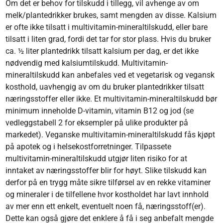
Om det er behov for tilskudd i tillegg, vil avhenge av om
melk/plantedrikker brukes, samt mengden av disse. Kalsium
er ofte ikke tilsatt i multivitamin-mineraltilskudd, eller bare
tilsatt i liten grad, fordi det tar for stor plass. Hvis du bruker
ca. ½ liter plantedrikk tilsatt kalsium per dag, er det ikke
nødvendig med kalsiumtilskudd. Multivitamin-
mineraltilskudd kan anbefales ved et vegetarisk og vegansk
kosthold, uavhengig av om du bruker plantedrikker tilsatt
næringsstoffer eller ikke. Et multivitamin-mineraltilskudd bør
minimum inneholde D-vitamin, vitamin B12 og jod (se
vedleggstabell 2 for eksempler på ulike produkter på
markedet). Veganske multivitamin-mineraltilskudd fås kjøpt
på apotek og i helsekostforretninger. Tilpassete
multivitamin-mineraltilskudd utgjør liten risiko for at
inntaket av næringsstoffer blir for høyt. Slike tilskudd kan
derfor på en trygg måte sikre tilførsel av en rekke vitaminer
og mineraler i de tilfellene hvor kostholdet har lavt innhold
av mer enn ett enkelt, eventuelt noen få, næringsstoff(er).
Dette kan også gjøre det enklere å få i seg anbefalt mengde