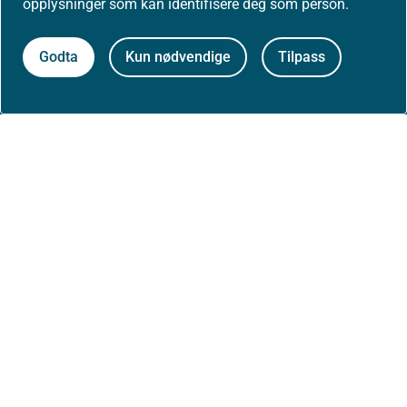
opplysninger som kan identifisere deg som person.
Aktuelt
Godta
Kun nødvendige
Tilpass
Nyheter
Arrangementer
Høringer
Presse
Om nettstedet