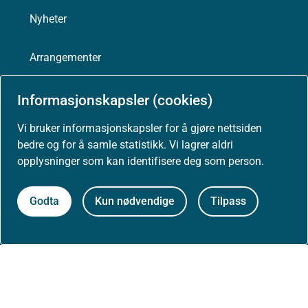
Nyheter
Arrangementer
Høringer
Informasjonskapsler (cookies)
Vi bruker informasjonskapsler for å gjøre nettsiden
Presse
bedre og for å samle statistikk. Vi lagrer aldri
opplysninger som kan identifisere deg som person.
Godta
Kun nødvendige
Tilpass
Om nettstedet
Personvernerklæring
Tilgjengelighetserklæring (uustatus.no)