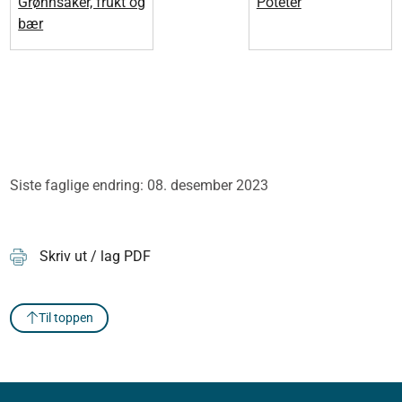
Grønnsaker, frukt og
Poteter
bær
Siste faglige endring: 08. desember 2023
Skriv ut / lag PDF
Til toppen