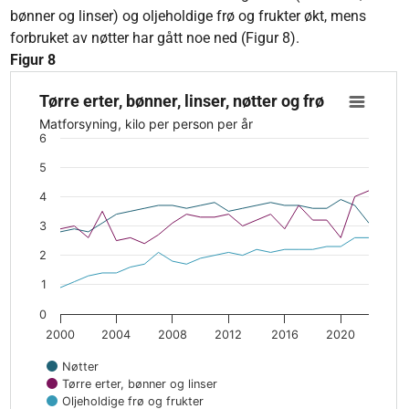
bønner og linser) og oljeholdige frø og frukter økt, mens
forbruket av nøtter har gått noe ned (Figur 8).
Figur 8
Tørre erter, bønner, linser, nøtter og frø
Tørre erter, bønner, linser, nøtter og frø
Line chart with 3 lines.
Matforsyning, kilo per person per år
The chart has 1 X axis displaying values. Data ranges from 2
6
The chart has 1 Y axis displaying Matforsyning, kilo per person
5
4
3
2
1
0
2000
2004
2008
2012
2016
2020
Nøtter
Tørre erter, bønner og linser
Oljeholdige frø og frukter