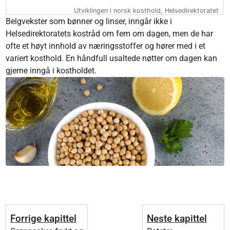
Utviklingen i norsk kosthold, Helsedirektoratet
End of interactive chart.
Belgvekster som bønner og linser, inngår ikke i
Helsedirektoratets kostråd om fem om dagen, men de har
ofte et høyt innhold av næringsstoffer og hører med i et
variert kosthold. En håndfull usaltede nøtter om dagen kan
gjerne inngå i kostholdet.
Forrige kapittel
Neste kapittel