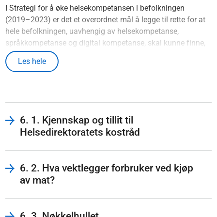
I Strategi for å øke helsekompetansen i befolkningen
(2019–2023) er det et overordnet mål å legge til rette for at
hele befolkningen, uavhengig av helsekompetanse,
språkkompetanse og digital kompetanse, skal kunne finne,
forstå og ta i bruk helseinformasjon.
Les hele
Årlige undersøkelser gjennomført på oppdrag fra
Helsedirektoratet måler befolkningens holdninger, kjennskap
og tillit knyttet til kostrådene, og gir viktig informasjon i
arbeidet med informasjonsformidling, kampanjer, og hvor
man skal rette innsatsen. De siste dataene er fra 2023.
6. 1. Kjennskap og tillit til
Helsedirektoratets kostråd
6. 2. Hva vektlegger forbruker ved kjøp
av mat?
6. 3. Nøkkelhullet