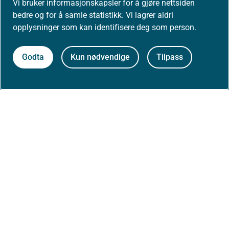
Vi bruker informasjonskapsler for å gjøre nettsiden
Nyheter
bedre og for å samle statistikk. Vi lagrer aldri
opplysninger som kan identifisere deg som person.
Arrangementer
Godta
Kun nødvendige
Tilpass
Høringer
Presse
Om nettstedet
Personvernerklæring