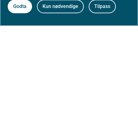
Om nettstedet
Godta
Kun nødvendige
Tilpass
Personvernerklæring
Tilgjengelighetserklæring (uustatus.no)
Besøksstatistikk og informasjonskapsler
Nyhetsvarsel og abonnement
Åpne data (API)
Følg oss: