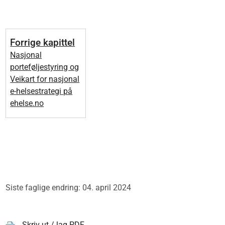
Forrige kapittel
Nasjonal
porteføljestyring og
Veikart for nasjonal
e-helsestrategi på
ehelse.no
Siste faglige endring: 04. april 2024
Skriv ut / lag PDF