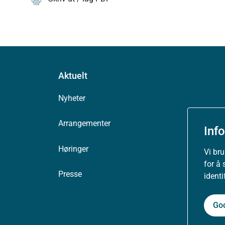
Aktuelt
Nyheter
Arrangementer
Inf
Høringer
Vi br
for å 
Presse
ident
Go