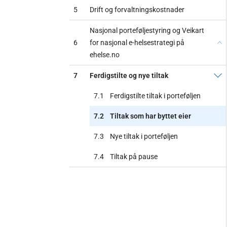
5
Drift og forvaltningskostnader
Nasjonal porteføljestyring og Veikart
6
for nasjonal e-helsestrategi på
ehelse.no
7
Ferdigstilte og nye tiltak
7.1
Ferdigstilte tiltak i porteføljen
7.2
Tiltak som har byttet eier
7.3
Nye tiltak i porteføljen
7.4
Tiltak på pause