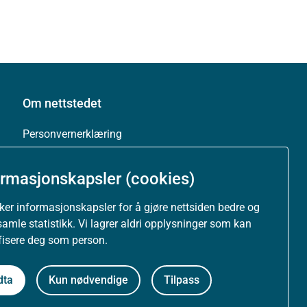
Om nettstedet
Personvernerklæring
Tilgjengelighetserklæring (uustatus.no)
ormasjonskapsler (cookies)
Besøksstatistikk og informasjonskapsler
uker informasjonskapsler for å gjøre nettsiden bedre og
samle statistikk. Vi lagrer aldri opplysninger som kan
Nyhetsvarsel og abonnement
ifisere deg som person.
Åpne data (API)
dta
Kun nødvendige
Tilpass