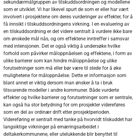
sekundærmålgruppen av tilskuddsordningen og modellene
som er utviklet. Vi har likevel spurt de som er eller har vært
involvert i prosjektene om deres vurderinger av effekter, for å
få innsikt i tilskuddsordningens virkning. I en evaluering av
en tilskuddsordning er det videre sentralt å vurdere ikke bare
om ønskede mål nås, og om effektene inntreffer i samsvar
med intensjonen. Det er også viktig å undersøke hvilke
forhold som påvirker måloppnåelsen og effektene, i form av
ulike barrierer som kan hindre måloppnåelse og ulike
forutsetninger som må eller bør være til stede for å øke
mulighetene for måloppnåelse. Dette er informasjon som
blant annet er viktig dersom man ønsker å ta i bruk
tilsvarende modeller i andre kommuner. Både vurderte
effekter og hvilke barrierer og forutsetninger som er sentrale,
kan også ha stor betydning for om prosjekter videreføres
som en del av ordinær drift etter prosjektperioden.
Videreføring er sentralt med tanke på hvorvidt tilskuddet har
langsiktige virkninger på ernæringsarbeidet i
deltakerkommunene, eller utelukkende blir benyttet til