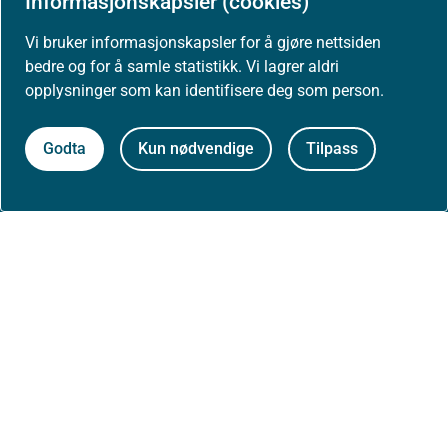
Informasjonskapsler (cookies)
Vi bruker informasjonskapsler for å gjøre nettsiden
Arrangementer
bedre og for å samle statistikk. Vi lagrer aldri
opplysninger som kan identifisere deg som person.
Høringer
Godta
Kun nødvendige
Tilpass
Presse
Om nettstedet
Personvernerklæring
Tilgjengelighetserklæring (uustatus.no)