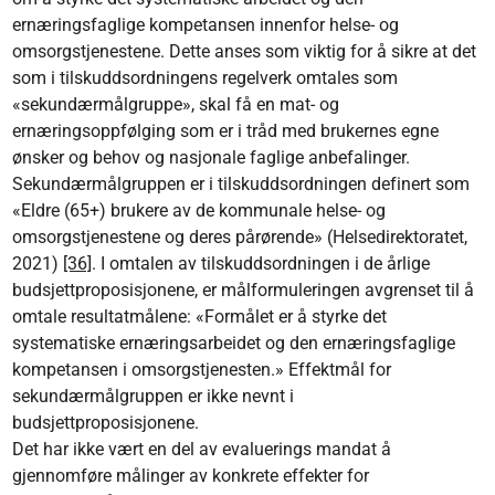
ernæringsfaglige kompetansen innenfor helse- og
omsorgstjenestene. Dette anses som viktig for å sikre at det
som i tilskuddsordningens regelverk omtales som
«sekundærmålgruppe», skal få en mat- og
ernæringsoppfølging som er i tråd med brukernes egne
ønsker og behov og nasjonale faglige anbefalinger.
Sekundærmålgruppen er i tilskuddsordningen definert som
«Eldre (65+) brukere av de kommunale helse- og
omsorgstjenestene og deres pårørende» (Helsedirektoratet,
2021)
[36]
. I omtalen av tilskuddsordningen i de årlige
budsjettproposisjonene, er målformuleringen avgrenset til å
omtale resultatmålene: «Formålet er å styrke det
systematiske ernæringsarbeidet og den ernæringsfaglige
kompetansen i omsorgstjenesten.» Effektmål for
sekundærmålgruppen er ikke nevnt i
budsjettproposisjonene.
Det har ikke vært en del av evaluerings mandat å
gjennomføre målinger av konkrete effekter for