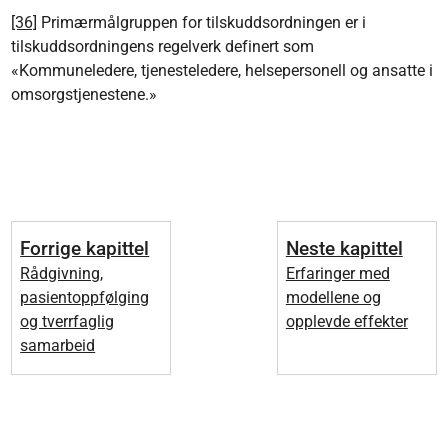
[36]
Primærmålgruppen for tilskuddsordningen er i
tilskuddsordningens regelverk definert som
«Kommuneledere, tjenesteledere, helsepersonell og ansatte i
omsorgstjenestene.»
Forrige kapittel
Neste kapittel
Rådgivning,
Erfaringer med
pasientoppfølging
modellene og
og tverrfaglig
opplevde effekter
samarbeid