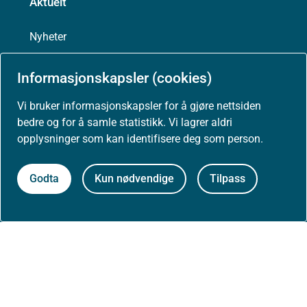
Aktuelt
Nyheter
Arrangementer
Informasjonskapsler (cookies)
Vi bruker informasjonskapsler for å gjøre nettsiden
Høringer
bedre og for å samle statistikk. Vi lagrer aldri
opplysninger som kan identifisere deg som person.
Presse
Godta
Kun nødvendige
Tilpass
Om nettstedet
Personvernerklæring
Tilgjengelighetserklæring (uustatus.no)