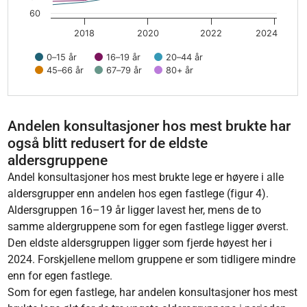
60
2018
2020
2022
2024
0–15 år
16–19 år
20–44 år
45–66 år
67–79 år
80+ år
End of interactive chart.
Andelen konsultasjoner hos mest brukte har
også blitt redusert for de eldste
aldersgruppene
Andel konsultasjoner hos mest brukte lege er høyere i alle
aldersgrupper enn andelen hos egen fastlege (figur 4).
Aldersgruppen 16–19 år ligger lavest her, mens de to
samme aldergruppene som for egen fastlege ligger øverst.
Den eldste aldersgruppen ligger som fjerde høyest her i
2024. Forskjellene mellom gruppene er som tidligere mindre
enn for egen fastlege.
Som for egen fastlege, har andelen konsultasjoner hos mest