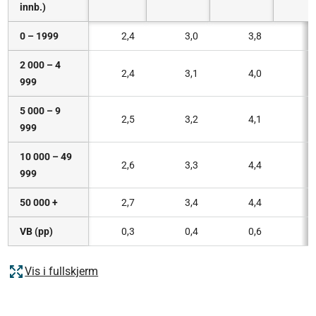
innb.)
0 – 1999
2,4
3,0
3,8
2 000 – 4
2,4
3,1
4,0
999
5 000 – 9
2,5
3,2
4,1
999
10 000 – 49
2,6
3,3
4,4
999
50 000 +
2,7
3,4
4,4
VB (pp)
0,3
0,4
0,6
Vis i fullskjerm