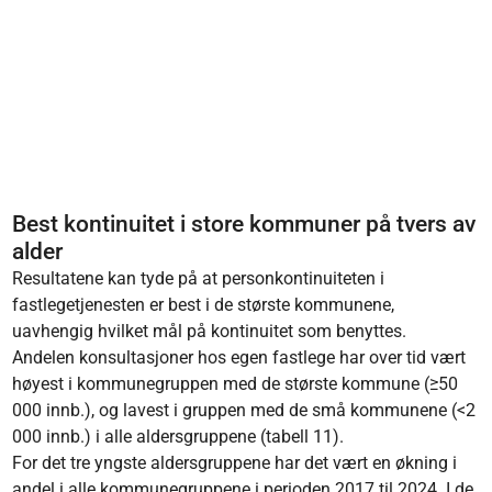
Best kontinuitet i store kommuner på tvers av
alder
Resultatene kan tyde på at personkontinuiteten i
fastlegetjenesten er best i de største kommunene,
uavhengig hvilket mål på kontinuitet som benyttes.
Andelen konsultasjoner hos egen fastlege har over tid vært
høyest i kommunegruppen med de største kommune (≥50
000 innb.), og lavest i gruppen med de små kommunene (<2
000 innb.) i alle aldersgruppene (tabell 11).
For det tre yngste aldersgruppene har det vært en økning i
andel i alle kommunegruppene i perioden 2017 til 2024. I de