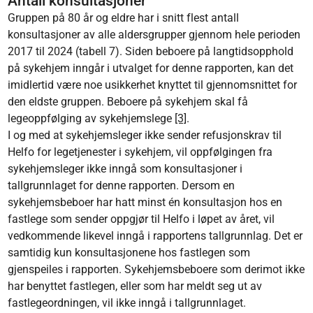
Antall konsultasjoner
Gruppen på 80 år og eldre har i snitt flest antall
konsultasjoner av alle aldersgrupper gjennom hele perioden
2017 til 2024 (tabell 7). Siden beboere på langtidsopphold
på sykehjem inngår i utvalget for denne rapporten, kan det
imidlertid være noe usikkerhet knyttet til gjennomsnittet for
den eldste gruppen. Beboere på sykehjem skal få
legeoppfølging av sykehjemslege
[3]
.
I og med at sykehjemsleger ikke sender refusjonskrav til
Helfo for legetjenester i sykehjem, vil oppfølgingen fra
sykehjemsleger ikke inngå som konsultasjoner i
tallgrunnlaget for denne rapporten. Dersom en
sykehjemsbeboer har hatt minst én konsultasjon hos en
fastlege som sender oppgjør til Helfo i løpet av året, vil
vedkommende likevel inngå i rapportens tallgrunnlag. Det er
samtidig kun konsultasjonene hos fastlegen som
gjenspeiles i rapporten. Sykehjemsbeboere som derimot ikke
har benyttet fastlegen, eller som har meldt seg ut av
fastlegeordningen, vil ikke inngå i tallgrunnlaget.