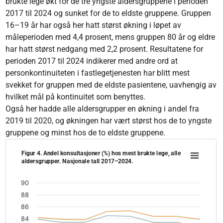
brukte lege økt for de tre yngste aldersgruppene i perioden
2017 til 2024 og sunket for de to eldste gruppene. Gruppen
16–19 år har også her hatt størst økning i løpet av
måleperioden med 4,4 prosent, mens gruppen 80 år og eldre
har hatt størst nedgang med 2,2 prosent. Resultatene for
perioden 2017 til 2024 indikerer med andre ord at
personkontinuiteten i fastlegetjenesten har blitt mest
svekket for gruppen med de eldste pasientene, uavhengig av
hvilket mål på kontinuitet som benyttes.
Også her hadde alle aldersgrupper en økning i andel fra
2019 til 2020, og økningen har vært størst hos de to yngste
gruppene og minst hos de to eldste gruppene.
Figur 4. Andel konsultasjoner (%) hos mest brukte lege, alle
Figur 4. Andel konsultasjoner (%) hos mest brukte 
aldersgrupper. Nasjonale tall 2017–2024.
Line chart with 6 lines.
The chart has 1 X axis displaying values. Data ranges from 2
90
The chart has 1 Y axis displaying categories. Data range: 1
88
86
84