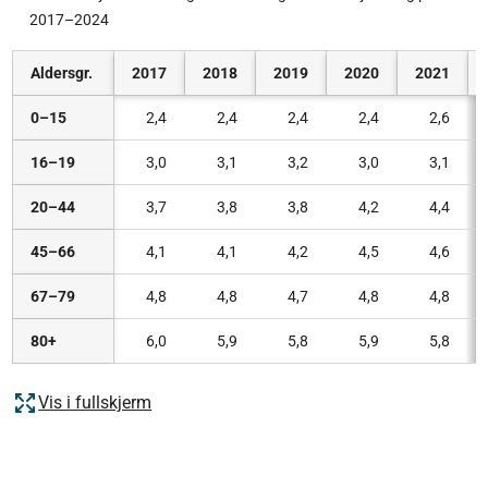
2017–2024
Aldersgr.
2017
2018
2019
2020
2021
0–15
2,4
2,4
2,4
2,4
2,6
16–19
3,0
3,1
3,2
3,0
3,1
20–44
3,7
3,8
3,8
4,2
4,4
45–66
4,1
4,1
4,2
4,5
4,6
67–79
4,8
4,8
4,7
4,8
4,8
80+
6,0
5,9
5,8
5,9
5,8
Vis i fullskjerm