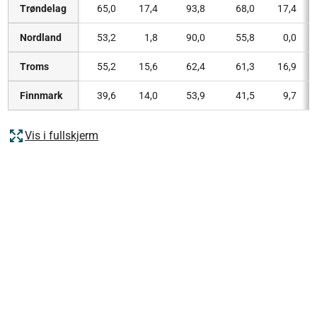
Trøndelag
65,0
17,4
93,8
68,0
17,4
Nordland
53,2
1,8
90,0
55,8
0,0
Troms
55,2
15,6
62,4
61,3
16,9
Finnmark
39,6
14,0
53,9
41,5
9,7
Vis i fullskjerm