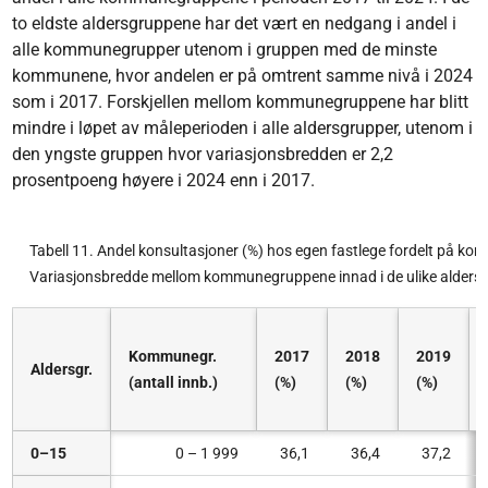
to eldste aldersgruppene har det vært en nedgang i andel i
alle kommunegrupper utenom i gruppen med de minste
kommunene, hvor andelen er på omtrent samme nivå i 2024
som i 2017. Forskjellen mellom kommunegruppene har blitt
mindre i løpet av måleperioden i alle aldersgrupper, utenom i
den yngste gruppen hvor variasjonsbredden er 2,2
prosentpoeng høyere i 2024 enn i 2017.
Tabell 11. Andel konsultasjoner (%) hos egen fastlege fordelt på kom
Variasjonsbredde mellom kommunegruppene innad i de ulike alder
Kommunegr.
2017
2018
2019
Aldersgr.
(antall innb.)
(%)
(%)
(%)
0–15
0 – 1 999
36,1
36,4
37,2