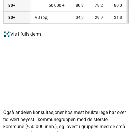
80+
50 000 +
80,9
79,2
80,0
80+
VB (pp)
34,3
29,9
31,8
Vis i fullskjerm
Også andelen konsultasjoner hos mest brukte lege har over
tid vært høyest i kommunegruppen med de største
kommune (≥50 000 innb.), og lavest i gruppen med de små