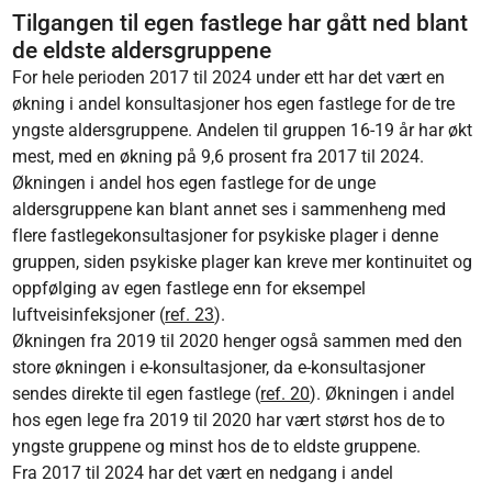
Tilgangen til egen fastlege har gått ned blant
de eldste aldersgruppene
For hele perioden 2017 til 2024 under ett har det vært en
økning i andel konsultasjoner hos egen fastlege for de tre
yngste aldersgruppene. Andelen til gruppen 16-19 år har økt
mest, med en økning på 9,6 prosent fra 2017 til 2024.
Økningen i andel hos egen fastlege for de unge
aldersgruppene kan blant annet ses i sammenheng med
flere fastlegekonsultasjoner for psykiske plager i denne
gruppen, siden psykiske plager kan kreve mer kontinuitet og
oppfølging av egen fastlege enn for eksempel
luftveisinfeksjoner (
ref. 23
).
Økningen fra 2019 til 2020 henger også sammen med den
store økningen i e-konsultasjoner, da e-konsultasjoner
sendes direkte til egen fastlege (
ref. 20
). Økningen i andel
hos egen lege fra 2019 til 2020 har vært størst hos de to
yngste gruppene og minst hos de to eldste gruppene.
Fra 2017 til 2024 har det vært en nedgang i andel