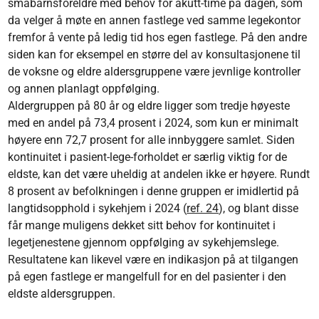
småbarnsforeldre med behov for akutt-time på dagen, som
da velger å møte en annen fastlege ved samme legekontor
fremfor å vente på ledig tid hos egen fastlege. På den andre
siden kan for eksempel en større del av konsultasjonene til
de voksne og eldre aldersgruppene være jevnlige kontroller
og annen planlagt oppfølging.
Aldergruppen på 80 år og eldre ligger som tredje høyeste
med en andel på 73,4 prosent i 2024, som kun er minimalt
høyere enn 72,7 prosent for alle innbyggere samlet. Siden
kontinuitet i pasient-lege-forholdet er særlig viktig for de
eldste, kan det være uheldig at andelen ikke er høyere. Rundt
8 prosent av befolkningen i denne gruppen er imidlertid på
langtidsopphold i sykehjem i 2024 (
ref. 24
), og blant disse
får mange muligens dekket sitt behov for kontinuitet i
legetjenestene gjennom oppfølging av sykehjemslege.
Resultatene kan likevel være en indikasjon på at tilgangen
på egen fastlege er mangelfull for en del pasienter i den
eldste aldersgruppen.