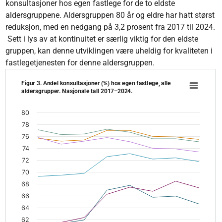
konsultasjoner hos egen fastlege for de to eldste
aldersgruppene. Aldersgruppen 80 år og eldre har hatt størst
reduksjon, med en nedgang på 3,2 prosent fra 2017 til 2024.
Sett i lys av at kontinuitet er særlig viktig for den eldste
gruppen, kan denne utviklingen være uheldig for kvaliteten i
fastlegetjenesten for denne aldersgruppen.
Figur 3. Andel konsultasjoner (%) hos egen fastlege, alle
Figur 3. Andel konsultasjoner (%) hos egen fastleg
aldersgrupper. Nasjonale tall 2017–2024.
Line chart with 6 lines.
The chart has 1 X axis displaying values. Data ranges from 2
80
The chart has 1 Y axis displaying categories. Data range: 17.1
78
76
74
72
70
68
66
64
62