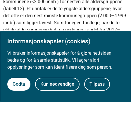
kommunene (<2 000 innb.) for nesten alle aldersgruppene
(tabell 12). Et unntak er de to yngste aldersgruppene, hvor
det ofte er den nest minste kommunegruppen (2 000–4 999
innb.) som ligger lavest. Som for egen fastlege, har de to
eldste aldersgruppene hatt en nedgang i andel fra 2017–
2024 i alle kommunegrupper.
Informasjonskapsler (cookies)
For mest brukte lege har det i tillegg vært en nedgang i andel
i alle kommunegrupper for aldersgruppen 45–66 år.
Vi bruker informasjonskapsler for å gjøre nettsiden
Resultatene for mest brukte lege viser ikke like stor økning i
bedre og for å samle statistikk. Vi lagrer aldri
måleperioden for de to yngste aldersgruppene som for egen
opplysninger som kan identifisere deg som person.
fastlege, og det har vært en nedgang i andel for den yngste
aldersgruppen i de minste kommunene.
Godta
Kun nødvendige
Tilpass
Tabell 12: Andel konsultasjoner (%) hos mest brukte lege fordelt på 
Variasjonsbredde mellom kommunegruppene innad i de ulike alders
Kommunegr.
2017
2018
2019
Aldersgr.