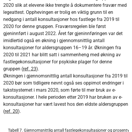
2020 slik at elevene ikke trengte å dokumentere fravær med
legeattest. Opphevingen er trolig en viktig grunn til en
nedgang i antall konsultasjoner hos fastlege fra 2019 til
2020 for denne gruppen. Fraværsregelen ble først
gjeninnført i august 2022. Året før gjeninnføringen var det
imidlertid også en økning i gjennomsnittlig antall
konsultasjoner for aldersgruppen 16–19 år. Økningen fra
2020 til 2021 har blitt satt i sammenheng med økning av
fastlegekonsultasjoner for psykiske plager for denne
gruppen (
ref. 23
).
Økningen i gjennomsnittlig antall konsultasjoner fra 2019 til
2020 bør som tidligere nevnt også ses oppimot endringer i
takstsystemet i mars 2020, som førte til mer bruk av e-
konsultasjoner. I hele perioden etter 2019 har bruken av e-
konsultasjoner har vært lavest hos den eldste aldersgruppen
(
ref. 20
).
Tabell 7. Gjennomsnittlig antall fastlegekonsultasjoner og prosentvis