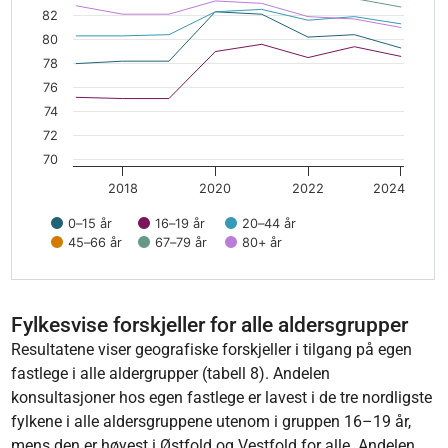
82
80
78
76
74
72
70
2018
2020
2022
2024
0–15 år
16–19 år
20–44 år
45–66 år
67–79 år
80+ år
End of interactive chart.
Fylkesvise forskjeller for alle aldersgrupper
Resultatene viser geografiske forskjeller i tilgang på egen
fastlege i alle aldergrupper (tabell 8). Andelen
konsultasjoner hos egen fastlege er lavest i de tre nordligste
fylkene i alle aldersgruppene utenom i gruppen 16–19 år,
mens den er høyest i Østfold og Vestfold for alle. Andelen