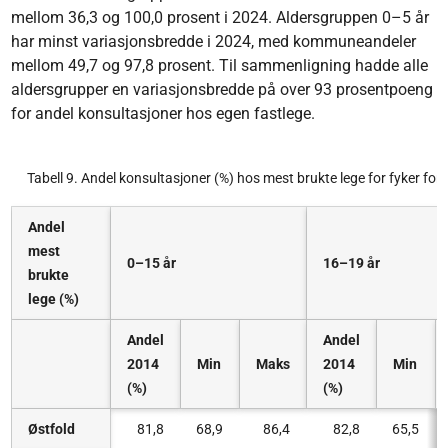
mellom 36,3 og 100,0 prosent i 2024. Aldersgruppen 0–5 år
har minst variasjonsbredde i 2024, med kommuneandeler
mellom 49,7 og 97,8 prosent. Til sammenligning hadde alle
aldersgrupper en variasjonsbredde på over 93 prosentpoeng
for andel konsultasjoner hos egen fastlege.
Tabell 9. Andel konsultasjoner (%) hos mest brukte lege for fyker for
Andel
mest
0–15 år
16–19 år
brukte
lege (%)
Andel
Andel
2014
Min
Maks
2014
Min
(%)
(%)
Østfold
81,8
68,9
86,4
82,8
65,5