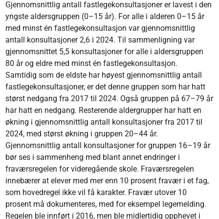
Gjennomsnittlig antall fastlegekonsultasjoner er lavest i den
yngste aldersgruppen (0–15 år). For alle i alderen 0–15 år
med minst én fastlegekonsultasjon var gjennomsnittlig
antall konsultasjoner 2,6 i 2024. Til sammenligning var
gjennomsnittet 5,5 konsultasjoner for alle i aldersgruppen
80 år og eldre med minst én fastlegekonsultasjon.
Samtidig som de eldste har høyest gjennomsnittlig antall
fastlegekonsultasjoner, er det denne gruppen som har hatt
størst nedgang fra 2017 til 2024. Også gruppen på 67–79 år
har hatt en nedgang. Resterende aldergrupper har hatt en
økning i gjennomsnittlig antall konsultasjoner fra 2017 til
2024, med størst økning i gruppen 20–44 år.
Gjennomsnittlig antall konsultasjoner for gruppen 16–19 år
bør ses i sammenheng med blant annet endringer i
fraværsregelen for videregående skole. Fraværsregelen
innebærer at elever med mer enn 10 prosent fravær i et fag,
som hovedregel ikke vil få karakter. Fravær utover 10
prosent må dokumenteres, med for eksempel legemelding.
Regelen ble innført i 2016, men ble midlertidig opphevet i