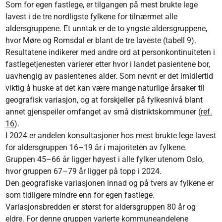
Som for egen fastlege, er tilgangen på mest brukte lege
lavest i de tre nordligste fylkene for tilnærmet alle
aldersgruppene. Et unntak er de to yngste aldersgruppene,
hvor Møre og Romsdal er blant de tre laveste (tabell 9).
Resultatene indikerer med andre ord at personkontinuiteten i
fastlegetjenesten varierer etter hvor i landet pasientene bor,
uavhengig av pasientenes alder. Som nevnt er det imidlertid
viktig å huske at det kan være mange naturlige årsaker til
geografisk variasjon, og at forskjeller på fylkesnivå blant
annet gjenspeiler omfanget av små distriktskommuner (
ref.
16
).
I 2024 er andelen konsultasjoner hos mest brukte lege lavest
for aldersgruppen 16–19 år i majoriteten av fylkene.
Gruppen 45–66 år ligger høyest i alle fylker utenom Oslo,
hvor gruppen 67–79 år ligger på topp i 2024.
Den geografiske variasjonen innad og på tvers av fylkene er
som tidligere mindre enn for egen fastlege.
Variasjonsbredden er størst for aldersgruppen 80 år og
eldre. For denne gruppen varierte kommuneandelene