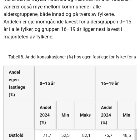
varierer også mye mellom kommunene i alle
aldersgruppene, både innad og på tvers av fylkene.
Andelen er gjennomgående lavest for aldersgruppen 0–15
år i alle fylker, og gruppen 16–19 år ligger nest lavest i
majoriteten av fylkene.
Tabell 8. Andel konsultasjoner (%) hos egen fastlege for fylker for u
Andel
egen
0–15 år
16–19 år
fastlege
(%)
Andel
Andel
2024
Min
Maks
2024
Min
(%)
(%)
Østfold
71,7
52,3
82,1
75,7
48,5