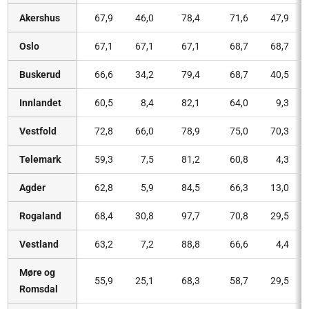
Akershus
67,9
46,0
78,4
71,6
47,9
Oslo
67,1
67,1
67,1
68,7
68,7
Buskerud
66,6
34,2
79,4
68,7
40,5
Innlandet
60,5
8,4
82,1
64,0
9,3
Vestfold
72,8
66,0
78,9
75,0
70,3
Telemark
59,3
7,5
81,2
60,8
4,3
Agder
62,8
5,9
84,5
66,3
13,0
Rogaland
68,4
30,8
97,7
70,8
29,5
Vestland
63,2
7,2
88,8
66,6
4,4
Møre og
55,9
25,1
68,3
58,7
29,5
Romsdal