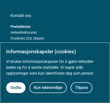
Kontakt oss
Postadresse:
Helsedirektoratet
Postboks 220, Skøyen
0213 Oslo
Informasjonskapsler (cookies)
Vi bruker informasjonskapsler for å gjøre nettsiden
bedre og for å samle statistikk. Vi lagrer aldri
opplysninger som kan identifisere deg som person.
Aktuelt
Godta
Kun nødvendige
Tilpass
Nyheter
Arrangementer