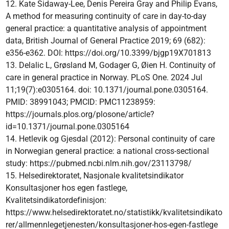
12. Kate Sidaway-Lee, Denis Pereira Gray and Philip Evans,
A method for measuring continuity of care in day-to-day
general practice: a quantitative analysis of appointment
data, British Journal of General Practice 2019; 69 (682):
e356-e362. DOI: https://doi.org/10.3399/bjgp19X701813
13. Delalic L, Grøsland M, Godager G, Øien H. Continuity of
care in general practice in Norway. PLoS One. 2024 Jul
11;19(7):e0305164. doi: 10.1371/journal.pone.0305164.
PMID: 38991043; PMCID: PMC11238959:
https://journals.plos.org/plosone/article?
id=10.1371/journal.pone.0305164
14. Hetlevik og Gjesdal (2012): Personal continuity of care
in Norwegian general practice: a national cross-sectional
study: https://pubmed.ncbi.nlm.nih.gov/23113798/
15. Helsedirektoratet, Nasjonale kvalitetsindikator
Konsultasjoner hos egen fastlege,
Kvalitetsindikatordefinisjon:
https://www.helsedirektoratet.no/statistikk/kvalitetsindikato
rer/allmennlegetjenesten/konsultasjoner-hos-egen-fastlege