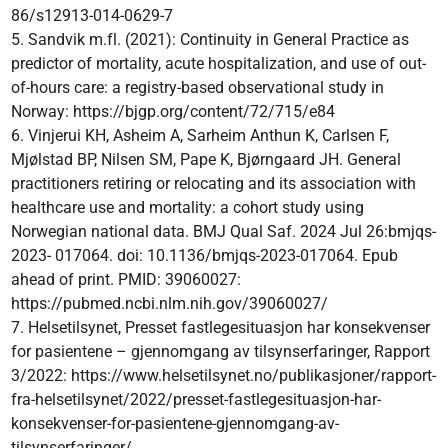
86/s12913-014-0629-7
5. Sandvik m.fl. (2021): Continuity in General Practice as
predictor of mortality, acute hospitalization, and use of out-
of-hours care: a registry-based observational study in
Norway: https://bjgp.org/content/72/715/e84
6. Vinjerui KH, Asheim A, Sarheim Anthun K, Carlsen F,
Mjølstad BP, Nilsen SM, Pape K, Bjørngaard JH. General
practitioners retiring or relocating and its association with
healthcare use and mortality: a cohort study using
Norwegian national data. BMJ Qual Saf. 2024 Jul 26:bmjqs-
2023- 017064. doi: 10.1136/bmjqs-2023-017064. Epub
ahead of print. PMID: 39060027:
https://pubmed.ncbi.nlm.nih.gov/39060027/
7. Helsetilsynet, Presset fastlegesituasjon har konsekvenser
for pasientene – gjennomgang av tilsynserfaringer, Rapport
3/2022: https://www.helsetilsynet.no/publikasjoner/rapport-
fra-helsetilsynet/2022/presset-fastlegesituasjon-har-
konsekvenser-for-pasientene-gjennomgang-av-
tilsynserfaringer/