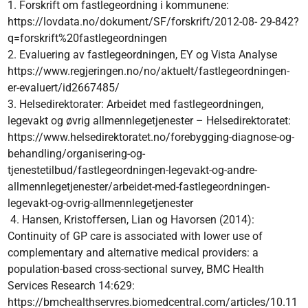
1. Forskrift om fastlegeordning i kommunene:
https://lovdata.no/dokument/SF/forskrift/2012-08- 29-842?
q=forskrift%20fastlegeordningen
2. Evaluering av fastlegeordningen, EY og Vista Analyse
https://www.regjeringen.no/no/aktuelt/fastlegeordningen-
er-evaluert/id2667485/
3. Helsedirektorater: Arbeidet med fastlegeordningen,
legevakt og øvrig allmennlegetjenester – Helsedirektoratet:
https://www.helsedirektoratet.no/forebygging-diagnose-og-
behandling/organisering-og-
tjenestetilbud/fastlegeordningen-legevakt-og-andre-
allmennlegetjenester/arbeidet-med-fastlegeordningen-
legevakt-og-ovrig-allmennlegetjenester
4. Hansen, Kristoffersen, Lian og Havorsen (2014):
Continuity of GP care is associated with lower use of
complementary and alternative medical providers: a
population-based cross-sectional survey, BMC Health
Services Research 14:629:
https://bmchealthservres.biomedcentral.com/articles/10.11