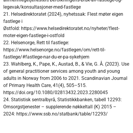
legevak/konsultasjoner-med-fastlege
21. Helsedirektoratet (2024), nyhetssak: Flest møter eigen
fastlege i
Østfold: https://www.helsedirektoratet.no/nyheter/flest-
moter-eigen-fastlege-i-ostfold
22. Helsenorge, Rett til fastlege:
https://www.helsenorge.no/fastlegen/om/rett-til-
fastlege/#fastlege-nar-du-er-pa-sykehjem
23. Wahlberg, K., Pape, K., Austad, B., & Vie, G. Å. (2023). Use
of general practitioner services among youth and young
adults in Norway from 2006 to 2021. Scandinavian Journal
of Primary Health Care, 41(4), 505–515.
https://doi.org/10.1080/02813432.2023.2280045
24. Statistisk sentralbyrå, Statistikkbanken, tabell 12293:
Omsorgstjenester – supplerende nøkkeltall (K) 2015 –
2024: https://www.ssb.no/statbank/table/12293/