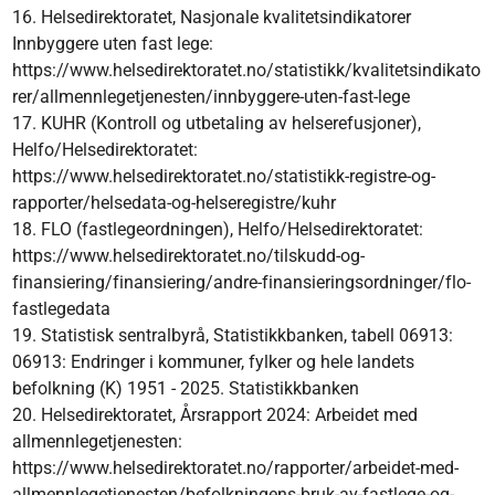
16. Helsedirektoratet, Nasjonale kvalitetsindikatorer
Innbyggere uten fast lege:
https://www.helsedirektoratet.no/statistikk/kvalitetsindikato
rer/allmennlegetjenesten/innbyggere-uten-fast-lege
17. KUHR (Kontroll og utbetaling av helserefusjoner),
Helfo/Helsedirektoratet:
https://www.helsedirektoratet.no/statistikk-registre-og-
rapporter/helsedata-og-helseregistre/kuhr
18. FLO (fastlegeordningen), Helfo/Helsedirektoratet:
https://www.helsedirektoratet.no/tilskudd-og-
finansiering/finansiering/andre-finansieringsordninger/flo-
fastlegedata
19. Statistisk sentralbyrå, Statistikkbanken, tabell 06913:
06913: Endringer i kommuner, fylker og hele landets
befolkning (K) 1951 - 2025. Statistikkbanken
20. Helsedirektoratet, Årsrapport 2024: Arbeidet med
allmennlegetjenesten:
https://www.helsedirektoratet.no/rapporter/arbeidet-med-
allmennlegetjenesten/befolkningens-bruk-av-fastlege-og-