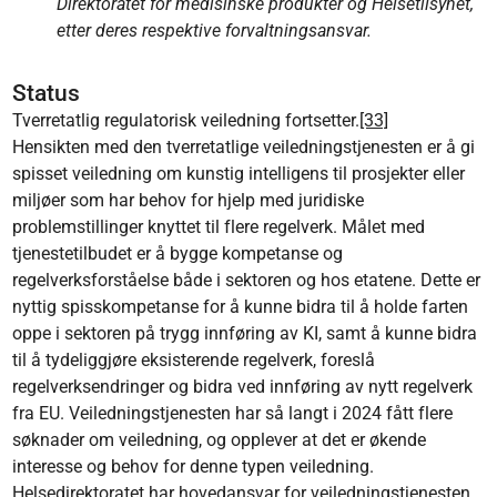
Direktoratet for medisinske produkter og Helsetilsynet,
etter deres respektive forvaltningsansvar.
Status
Tverretatlig regulatorisk veiledning fortsetter.
[33]
Hensikten med den tverretatlige veiledningstjenesten er å gi
spisset veiledning om kunstig intelligens til prosjekter eller
miljøer som har behov for hjelp med juridiske
problemstillinger knyttet til flere regelverk. Målet med
tjenestetilbudet er å bygge kompetanse og
regelverksforståelse både i sektoren og hos etatene. Dette er
nyttig spisskompetanse for å kunne bidra til å holde farten
oppe i sektoren på trygg innføring av KI, samt å kunne bidra
til å tydeliggjøre eksisterende regelverk, foreslå
regelverksendringer og bidra ved innføring av nytt regelverk
fra EU. Veiledningstjenesten har så langt i 2024 fått flere
søknader om veiledning, og opplever at det er økende
interesse og behov for denne typen veiledning.
Helsedirektoratet har hovedansvar for veiledningstjenesten