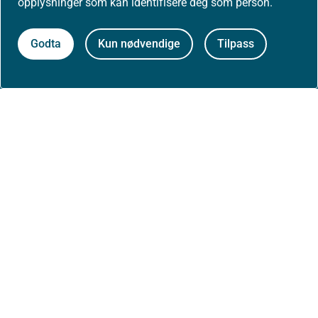
opplysninger som kan identifisere deg som person.
Arrangementer
Godta
Kun nødvendige
Tilpass
Høringer
Presse
Om nettstedet
Personvernerklæring
Tilgjengelighetserklæring (uustatus.no)