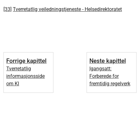
[33]
Tverretatlig veiledningstjeneste - Helsedirektoratet
Forrige kapittel
Neste kapittel
Tverretatlig
Igangsatt:
informasjonsside
Forberede for
om KI
fremtidig regelverk