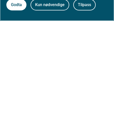
Godta
Kun nødvendige
Tilpass
Om oss
Jobbe hos oss
Kontakt oss
Postadresse:
Helsedirektoratet
Postboks 220, Skøyen
0213 Oslo
Aktuelt