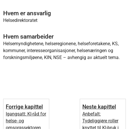
Hvem er ansvarlig
Helsedirektoratet
Hvem samarbeider
Helsemyndighetene, helseregionene, helseforetakene, KS,
kommuner, interesseorganisasjoner, helsenæringen og
forskningsmiljøene, KIN, NSE – avhengig av aktuelt tema.
Forrige kapittel
Neste kapittel
Igangsatt: KI-råd for
Anbefalt:
helse- og
Tydeliggjøre roller
omsorgssektoren
knyttet til KI-bruk i