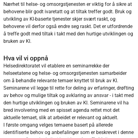
Nærhet til helse- og omsorgstjenesten er viktig for å sikre at
behovene blir godt ivaretatt og at tiltak treffer godt. Bruk og
utvikling av KI-baserte tjenester skjer svært raskt, og
behovene vil derfor også endre seg raskt. Det er utfordrende
å treffe godt med tiltak i takt med den hurtige utviklingen og
bruken av KI.
Hva vil vi oppnå
Helsedirektoratet vil etablere en seminarrekke der
helseetatene og helse- og omsorgstjenesten samarbeider
om å behandle relevante temaer knyttet til bruk av KI.
Seminarene vil legge til rette for deling av erfaringer, drøfting
av behov og mulige tiltak og avklaring av ansvar - i takt med
den hurtige utviklingen og bruken av KI. Seminarene vil ha
bred involvering med en spisset agenda rettet mot det
aktuelle temaet, slik at arbeidet er relevant og aktuelt.
I første omgang velges temaene basert på allerede
identifiserte behov og anbefalinger som er beskrevet i denne