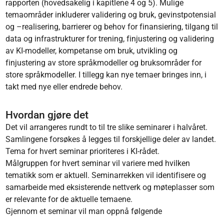
rapporten (hovedsakelig i kapitlene 4 og 5). Mulige
temaområder inkluderer validering og bruk, gevinstpotensial
og –realisering, barrierer og behov for finansiering, tilgang til
data og infrastrukturer for trening, finjustering og validering
av KI-modeller, kompetanse om bruk, utvikling og
finjustering av store språkmodeller og bruksområder for
store språkmodeller. I tillegg kan nye temaer bringes inn, i
takt med nye eller endrede behov.
Hvordan gjøre det
Det vil arrangeres rundt to til tre slike seminarer i halvåret.
Samlingene forsøkes å legges til forskjellige deler av landet.
Tema for hvert seminar prioriteres i KI-rådet.
Målgruppen for hvert seminar vil variere med hvilken
tematikk som er aktuell. Seminarrekken vil identifisere og
samarbeide med eksisterende nettverk og møteplasser som
er relevante for de aktuelle temaene.
Gjennom et seminar vil man oppnå følgende