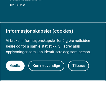
0213 Oslo
Informasjonskapsler (cookies)
Aktuelt
Vi bruker informasjonskapsler for å gjøre nettsiden
bedre og for å samle statistikk. Vi lagrer aldri
Nyheter
opplysninger som kan identifisere deg som person.
Arrangementer
Godta
Kun nødvendige
Tilpass
Høringer
Presse