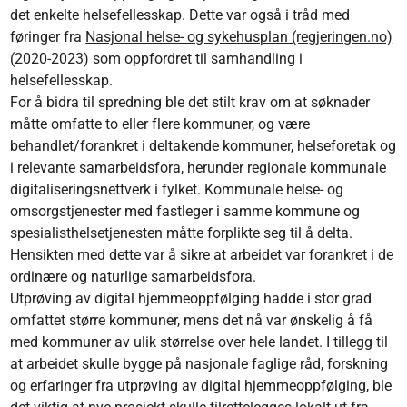
det enkelte helsefellesskap. Dette var også i tråd med
føringer fra
Nasjonal helse- og sykehusplan (regjeringen.no)
(2020-2023) som oppfordret til samhandling i
helsefellesskap.
For å bidra til spredning ble det stilt krav om at søknader
måtte omfatte to eller flere kommuner, og være
behandlet/forankret i deltakende kommuner, helseforetak og
i relevante samarbeidsfora, herunder regionale kommunale
digitaliseringsnettverk i fylket. Kommunale helse- og
omsorgstjenester med fastleger i samme kommune og
spesialisthelsetjenesten måtte forplikte seg til å delta.
Hensikten med dette var å sikre at arbeidet var forankret i de
ordinære og naturlige samarbeidsfora.
Utprøving av digital hjemmeoppfølging hadde i stor grad
omfattet større kommuner, mens det nå var ønskelig å få
med kommuner av ulik størrelse over hele landet. I tillegg til
at arbeidet skulle bygge på nasjonale faglige råd, forskning
og erfaringer fra utprøving av digital hjemmeoppfølging, ble