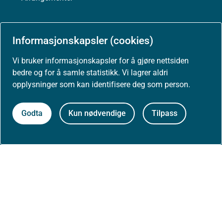
Høringer
Informasjonskapsler (cookies)
Presse
Vi bruker informasjonskapsler for å gjøre nettsiden
bedre og for å samle statistikk. Vi lagrer aldri
opplysninger som kan identifisere deg som person.
Om nettstedet
Godta
Kun nødvendige
Tilpass
Personvernerklæring
Tilgjengelighetserklæring (uustatus.no)
Besøksstatistikk og informasjonskapsler
Nyhetsvarsel og abonnement