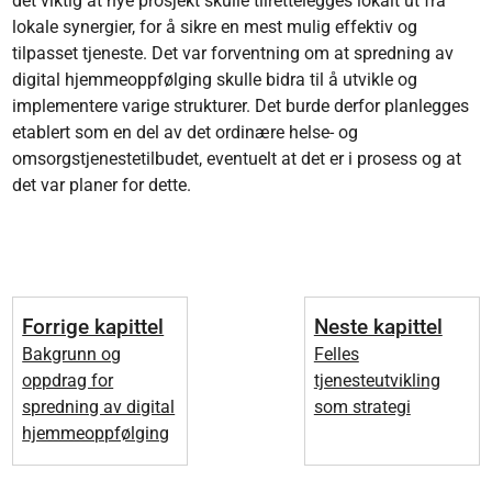
det viktig at nye prosjekt skulle tilrettelegges lokalt ut fra
lokale synergier, for å sikre en mest mulig effektiv og
tilpasset tjeneste. Det var forventning om at spredning av
digital hjemmeoppfølging skulle bidra til å utvikle og
implementere varige strukturer. Det burde derfor planlegges
etablert som en del av det ordinære helse- og
omsorgstjenestetilbudet, eventuelt at det er i prosess og at
det var planer for dette.
Forrige kapittel
Neste kapittel
Bakgrunn og
Felles
oppdrag for
tjenesteutvikling
spredning av digital
som strategi
hjemmeoppfølging