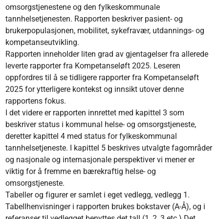
omsorgstjenestene og den fylkeskommunale
tannhelsetjenesten. Rapporten beskriver pasient- og
brukerpopulasjonen, mobilitet, sykefravær, utdannings- og
kompetanseutvikling.
Rapporten inneholder liten grad av gjentagelser fra allerede
leverte rapporter fra Kompetanseløft 2025. Leseren
oppfordres til å se tidligere rapporter fra Kompetanseløft
2025 for ytterligere kontekst og innsikt utover denne
rapportens fokus.
I det videre er rapporten innrettet med kapittel 3 som
beskriver status i kommunal helse- og omsorgstjeneste,
deretter kapittel 4 med status for fylkeskommunal
tannhelsetjeneste. I kapittel 5 beskrives utvalgte fagområder
og nasjonale og internasjonale perspektiver vi mener er
viktig for å fremme en bærekraftig helse- og
omsorgstjeneste.
Tabeller og figurer er samlet i eget vedlegg, vedlegg 1.
Tabellhenvisninger i rapporten brukes bokstaver (A-Å), og i
referanser til vedlegget benyttes det tall (1, 2, 3 etc.) Det