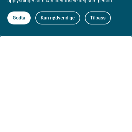
opplysninger som kan identifisere deg som person.
Om nettstedet
Godta
Kun nødvendige
Tilpass
Personvernerklæring
Tilgjengelighetserklæring (uustatus.no)
Besøksstatistikk og informasjonskapsler
Nyhetsvarsel og abonnement
Åpne data (API)
Følg oss: