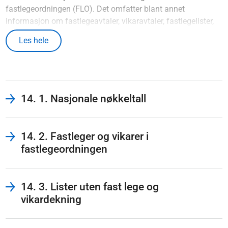
fastlegeordningen (FLO). Det omfatter blant annet
informasjon om fastlegeavtaler, vikaravtaler, fastlegelister,
ventelister og bytte av fastlege. Kapittelet starter med en
Les hele
tabell med nasjonale utviklingstall som gir en samlet
oversikt. Deretter beskrives utviklingen tematisk og omtaler
også forskjeller mellom fylker og kommuner gruppert etter
sentralitetsklasser slik dette er definert av Statistisk
sentralbyrå. Tabeller etter sentralitet og fylker og en
14. 1. Nasjonale nøkkeltall
kommunetabell finnes i
vedlegg til kapittel 7
[34]
. Noen
kommuner inngår ikke som egne kommuner i
fastlegeordningen. Befolkningen får fastlegetjenester
14. 2. Fastleger og vikarer i
gjennom samarbeid med andre kommuner
[35]
.
fastlegeordningen
Rekrutteringen til fastlegeordningen er bedret. De siste årene
har det vært en større netto tilvekst av fastleger enn tidligere
år, og aller mest i 2024. Veksten har sikret økt legedekning til
14. 3. Lister uten fast lege og
tross for ekstra stor innbyggervekst de siste årene. Langt
vikardekning
flere innbyggere fikk fastlege og færre fastlegelister forble
ubesatte gjennom 2024, noe som har fortsatt i 2025. Hver