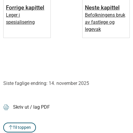
Forrige kapittel
Neste kapittel
Leger i
Befolkningens bruk
spesialisering
av fastlege og
legevak
Siste faglige endring: 14. november 2025
Skriv ut / lag PDF
Til toppen