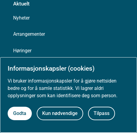
Aktuelt
Nyheter
Arrangementer
Høringer
Presse
Informasjonskapsler (cookies)
Vi bruker informasjonskapsler for å gjøre nettsiden
bedre og for å samle statistikk. Vi lagrer aldri
opplysninger som kan identifisere deg som person.
Om nettstedet
Godta
Kun nødvendige
Tilpass
Personvernerklæring
Tilgjengelighetserklæring (uustatus.no)