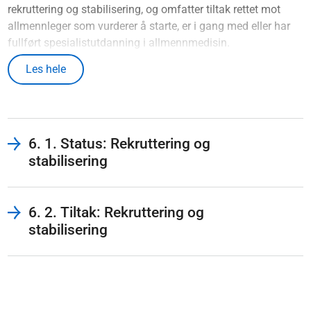
rekruttering og stabilisering, og omfatter tiltak rettet mot
allmennleger som vurderer å starte, er i gang med eller har
fullført spesialistutdanning i allmennmedisin.
Under oppfølgingen av Ekspertutvalgets rapport høsten
Les hele
2023 ble det fra regjeringens side understreket at ett mål
med endringene er at allmennlegetjenesten i kommunene
skal være en faglig sterk og attraktiv arbeidsplass, og at
spesialistutdanningen i allmennmedisin skal oppleves som
6. 1. Status: Rekruttering og
en faglig spennende, trygg og attraktiv karrierevei.
stabilisering
6. 2. Tiltak: Rekruttering og
stabilisering