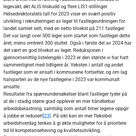
legevakt, økt ALIS-tilskudd og flere LIS1-stillinger.
Helsedirektoratets tall for 2023 viser en svært positiv
utvikling i rekrutteringen av leger til fastlegeordningen for
landet samlet sett, med en netto tilvekst på 211 fastleger.
Det var langt over 500 leger som startet som fastleger dette
året, mens omtrent 300 sluttet. Også i første del av 2024 har
det vært en god tilvekst av leger. Reduksjonen i
gjennomsnittlig listelengde i 2023 er den største vi har hatt
sammenlignet med tidligere år. Veksten i antall og andel
fastleger som er ansatt i kommunene fortsetter, og om lag
halvparten av de nye fastlegene i 2023 var kommunalt
ansatte.
Resultater fra spørreundersøkelser blant fastleger tyder på
at de i stadig større grad opplever en mer håndterbar
arbeidsbelastning, samtidig som antall timer legene oppgir
å jobbe er redusert
[23]
. På sikt kan en mer fleksibel
arbeidshverdag tenkes å gi økte muligheter for å prioritere
tid til kompetanseheving og kvalitetsutvikling.