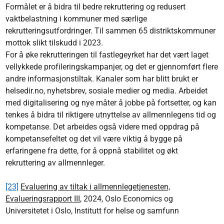
Formålet er å bidra til bedre rekruttering og redusert
vaktbelastning i kommuner med særlige
rekrutteringsutfordringer. Til sammen 65 distriktskommuner
mottok slikt tilskudd i 2023.
For å øke rekrutteringen til fastlegeyrket har det vært laget
vellykkede profileringskampanjer, og det er gjennomført flere
andre informasjonstiltak. Kanaler som har blitt brukt er
helsedir.no, nyhetsbrev, sosiale medier og media. Arbeidet
med digitalisering og nye måter å jobbe på fortsetter, og kan
tenkes å bidra til riktigere utnyttelse av allmennlegens tid og
kompetanse. Det arbeides også videre med oppdrag på
kompetansefeltet og det vil være viktig å bygge på
erfaringene fra dette, for å oppnå stabilitet og økt
rekruttering av allmennleger.
[23]
Evaluering av tiltak i allmennlegetjenesten,
Evalueringsrapport III
, 2024, Oslo Economics og
Universitetet i Oslo, Institutt for helse og samfunn