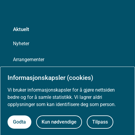
Aktuelt
Nyheter
Arrangementer
Høringer
Informasjonskapsler (cookies)
Vi bruker informasjonskapsler for å gjøre nettsiden
Presse
bedre og for å samle statistikk. Vi lagrer aldri
opplysninger som kan identifisere deg som person.
Godta
Kun nødvendige
Tilpass
Om nettstedet