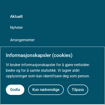
Aktuelt
Nyheter
Arrangementer
Høringer
Informasjonskapsler (cookies)
Vi bruker informasjonskapsler for å gjøre nettsiden
Presse
bedre og for å samle statistikk. Vi lagrer aldri
opplysninger som kan identifisere deg som person.
Godta
Kun nødvendige
Tilpass
Om nettstedet
Personvernerklæring