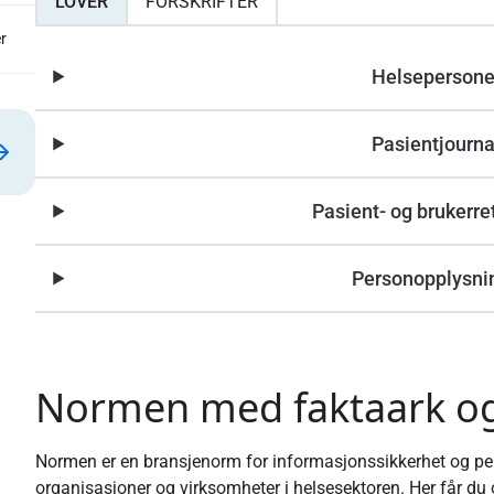
LOVER
FORSKRIFTER
r
Helsepersone
Pasientjourna
Pasient- og brukerre
Personopplysni
Normen med faktaark og
Normen er en bransjenorm for informasjonssikkerhet og per
organisasjoner og virksomheter i helsesektoren. Her får du o