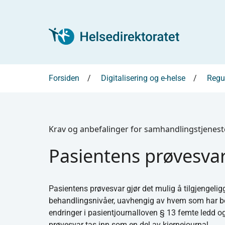
Forsiden
Digitalisering og e-helse
Regul
Krav og anbefalinger for samhandlingstjenest
Pasientens prøvesva
Pasientens prøvesvar gjør det mulig å tilgjengelig
behandlingsnivåer, uavhengig av hvem som har best
endringer i pasientjournalloven § 13 femte ledd og 
prøvesvar tas inn som en del av kjernejournal.