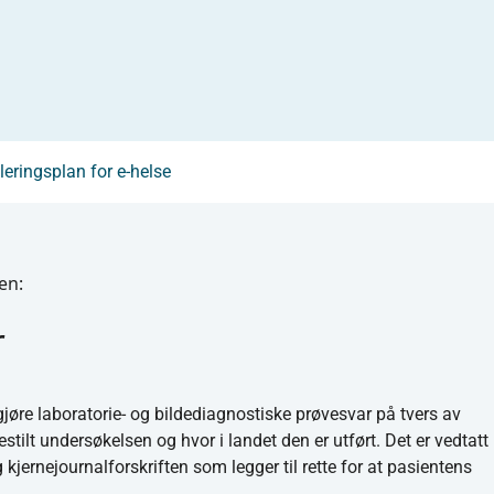
eringsplan for e-helse
en:
r
gjøre laboratorie- og bildediagnostiske prøvesvar på tvers av
ilt undersøkelsen og hvor i landet den er utført. Det er vedtatt
kjernejournalforskriften som legger til rette for at pasientens