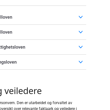
lloven
lloven
ttighetsloven
ngsloven
 veiledere
sonvern. Den er utarbeidet og forvaltet av
versikt over relevante faktaark og veiledere i