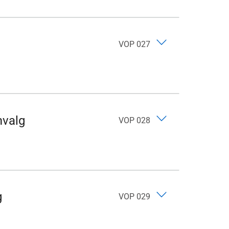
VOP 027
mvalg
VOP 028
g
VOP 029