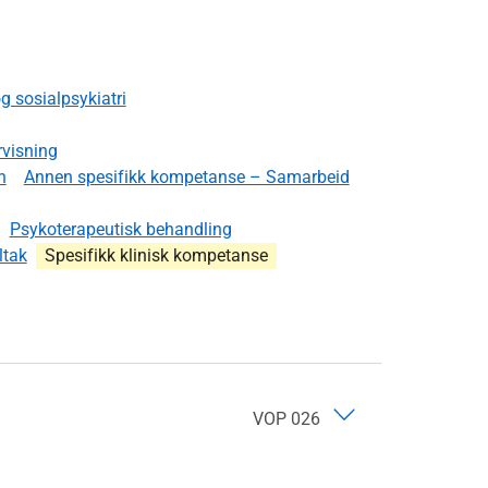
 sosialpsykiatri
visning
n
Annen spesifikk kompetanse – Samarbeid
Psykoterapeutisk behandling
ltak
Spesifikk klinisk kompetanse
VOP 026