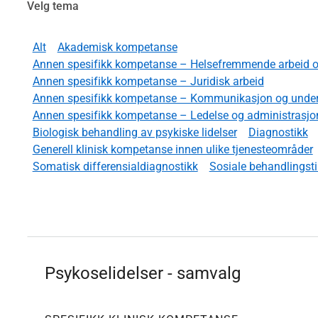
Velg tema
Alt
Akademisk kompetanse
Annen spesifikk kompetanse – Helsefremmende arbeid og
Annen spesifikk kompetanse – Juridisk arbeid
Annen spesifikk kompetanse – Kommunikasjon og under
Annen spesifikk kompetanse – Ledelse og administrasjo
Biologisk behandling av psykiske lidelser
Diagnostikk
Generell klinisk kompetanse innen ulike tjenesteområder
Somatisk differensialdiagnostikk
Sosiale behandlingsti
Psykoselidelser - samvalg