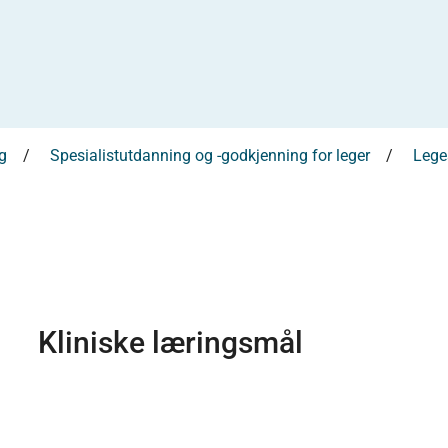
g
Spesialistutdanning og -godkjenning for leger
Leges
Kliniske læringsmål