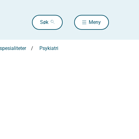
Søk
Meny
pesialiteter
Psykiatri