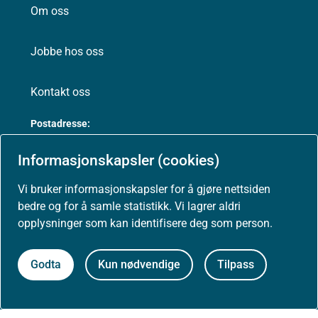
Om oss
Jobbe hos oss
Kontakt oss
Postadresse:
Helsedirektoratet
Informasjonskapsler (cookies)
Postboks 220, Skøyen
0213 Oslo
Vi bruker informasjonskapsler for å gjøre nettsiden
bedre og for å samle statistikk. Vi lagrer aldri
opplysninger som kan identifisere deg som person.
Aktuelt
Godta
Kun nødvendige
Tilpass
Nyheter