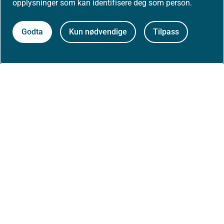
opplysninger som kan identifisere deg som person.
0213 Oslo
Godta
Kun nødvendige
Tilpass
Aktuelt
Nyheter
Arrangementer
Høringer
Presse