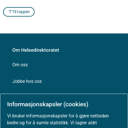
Til toppen
Om Helsedirektoratet
Om oss
Jobbe hos oss
Kontakt oss
Informasjonskapsler (cookies)
Postadresse:
Vi bruker informasjonskapsler for å gjøre nettsiden
Helsedirektoratet
bedre og for å samle statistikk. Vi lagrer aldri
Postboks 220, Skøyen