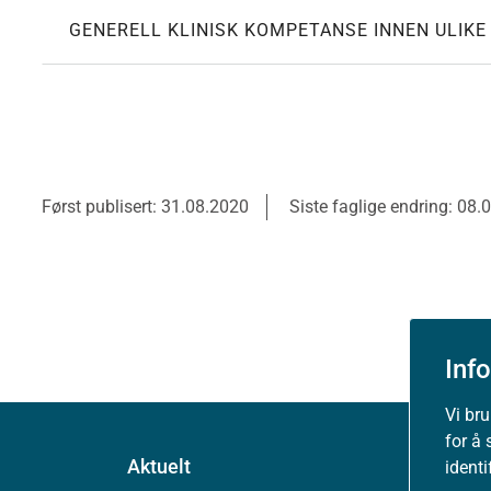
GENERELL KLINISK KOMPETANSE INNEN ULIK
Først publisert: 31.08.2020
Siste faglige endring: 08.
Inf
Vi br
for å 
Aktuelt
ident