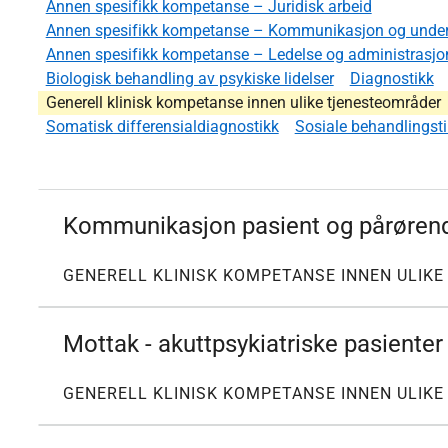
Annen spesifikk kompetanse – Juridisk arbeid
Annen spesifikk kompetanse – Kommunikasjon og under
Annen spesifikk kompetanse – Ledelse og administrasjo
Biologisk behandling av psykiske lidelser
Diagnostikk
Generell klinisk kompetanse innen ulike tjenesteområder
Somatisk differensialdiagnostikk
Sosiale behandlingsti
Kommunikasjon pasient og pårøren
GENERELL KLINISK KOMPETANSE INNEN ULIK
Mottak - akuttpsykiatriske pasienter
GENERELL KLINISK KOMPETANSE INNEN ULIK