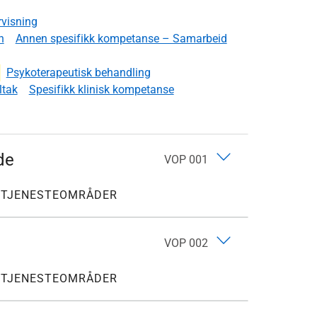
visning
n
Annen spesifikk kompetanse – Samarbeid
Psykoterapeutisk behandling
ltak
Spesifikk klinisk kompetanse
de
VOP 001
E TJENESTEOMRÅDER
VOP 002
E TJENESTEOMRÅDER