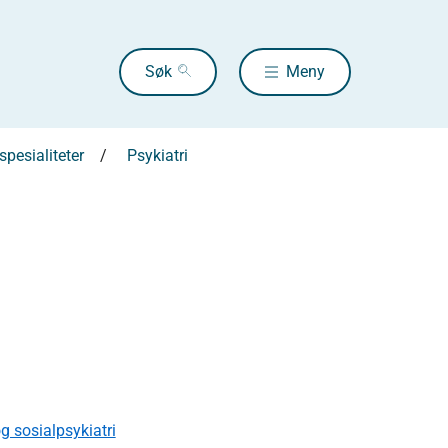
Søk
Meny
pesialiteter
Psykiatri
 sosialpsykiatri