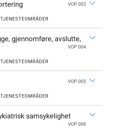
ortering
VOP 003
E TJENESTEOMRÅDER
gge, gjennomføre, avslutte,
VOP 004
E TJENESTEOMRÅDER
VOP 005
E TJENESTEOMRÅDER
ykiatrisk samsykelighet
VOP 006