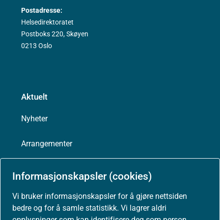
Postadresse:
Helsedirektoratet
Postboks 220, Skøyen
0213 Oslo
Aktuelt
Nyheter
Arrangementer
Høringer
Informasjonskapsler (cookies)
Presse
Vi bruker informasjonskapsler for å gjøre nettsiden
bedre og for å samle statistikk. Vi lagrer aldri
opplysninger som kan identifisere deg som person.