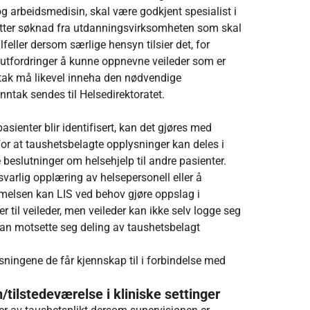
 arbeidsmedisin, skal være godkjent spesialist i
s etter søknad fra utdanningsvirksomheten som skal
lfeller dersom særlige hensyn tilsier det, for
 utfordringer å kunne oppnevne veileder som er
ritak må likevel inneha den nødvendige
ntak sendes til Helsedirektoratet.
sienter blir identifisert, kan det gjøres med
or at taushetsbelagte opplysninger kan deles i
e beslutninger om helsehjelp til andre pasienter.
varlig opplæring av helsepersonell eller å
melsen kan LIS ved behov gjøre oppslag i
r til veileder, men veileder kan ikke selv logge seg
kan motsette seg deling av taushetsbelagt
sningene de får kjennskap til i forbindelse med
/tilstedeværelse i kliniske settinger