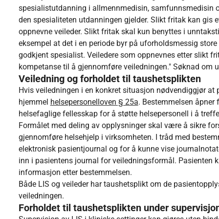
spesialistutdanning i allmennmedisin, samfunnsmedisin og
den spesialiteten utdanningen gjelder. Slikt fritak kan gi
oppnevne veileder. Slikt fritak skal kun benyttes i unntaksti
eksempel at det i en periode byr på uforholdsmessig store
godkjent spesialist. Veiledere som oppnevnes etter slikt f
kompetanse til å gjennomføre veiledningen." Søknad om un
Veiledning og forholdet til taushetsplikten
Hvis veiledningen i en konkret situasjon nødvendiggjør at pa
hjemmel
helsepersonelloven § 25a
. Bestemmelsen åpner f
helsefaglige fellesskap for å støtte helsepersonell i å treff
Formålet med deling av opplysninger skal være å sikre fors
gjennomføre helsehjelp i virksomheten. I tråd med bestem
elektronisk pasientjournal og for å kunne vise journalnotate
inn i pasientens journal for veiledningsformål. Pasienten 
informasjon etter bestemmelsen.
Både LIS og veileder har taushetsplikt om de pasientopply
veiledningen.
Forholdet til taushetsplikten under supervisjon