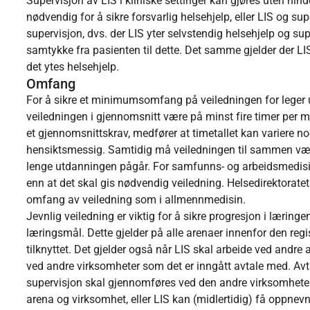
Supervisjon av LIS i kliniske settinger kan gjøres uten hin
nødvendig for å sikre forsvarlig helsehjelp, eller LIS og s
supervisjon, dvs. der LIS yter selvstendig helsehjelp og su
samtykke fra pasienten til dette. Det samme gjelder der LIS
det ytes helsehjelp.
Omfang
For å sikre et minimumsomfang på veiledningen for leger u
veiledningen i gjennomsnitt være på minst fire timer per m
et gjennomsnittskrav, medfører at timetallet kan variere n
hensiktsmessig. Samtidig må veiledningen til sammen være p
lenge utdanningen pågår. For samfunns- og arbeidsmedisin er
enn at det skal gis nødvendig veiledning. Helsedirektorate
omfang av veiledning som i allmennmedisin.
Jevnlig veiledning er viktig for å sikre progresjon i lærin
læringsmål. Dette gjelder på alle arenaer innenfor den regis
tilknyttet. Det gjelder også når LIS skal arbeide ved andre 
ved andre virksomheter som det er inngått avtale med. Av
supervisjon skal gjennomføres ved den andre virksomhete
arena og virksomhet, eller LIS kan (midlertidig) få oppne