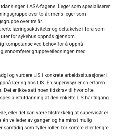
stutdanningen i ASA-fagene. Leger som spesialiserer
dningsgruppe over to år, mens leger som
gsgruppe over tre år.
erte læringsaktiviteter og deltakelse i fora som
ene utenfor sykehus oppnås gjennom
elig kompetanse ved behov for å oppnå
g gjennomfører gruppeveiledningen med
dgi og vurdere LIS i konkrete arbeidssituasjoner i
pnå læring hos LIS. En supervisør er en erfaren
Det er ikke satt noen tidskrav til hvor ofte
spesialistutdanning at den enkelte LIS har tilgang
ede, eller det kan være tilstrekkelig at supervisør er
 ha én veileder av gangen og ha minst mulig
r samtidig som fyller rollen for kortere eller lengre