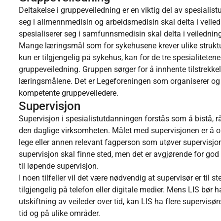
Deltakelse i gruppeveiledning er en viktig del av spesiali
seg i allmennmedisin og arbeidsmedisin skal delta i veile
spesialiserer seg i samfunnsmedisin skal delta i veilednin
Mange læringsmål som for sykehusene krever ulike struktur
kun er tilgjengelig på sykehus, kan for de tre spesialitet
gruppeveiledning. Gruppen sørger for å innhente tilstrekk
læringsmålene. Det er Legeforeningen som organiserer o
kompetente gruppeveiledere.
Supervisjon
Supervisjon i spesialistutdanningen forstås som å bistå, rå
den daglige virksomheten. Målet med supervisjonen er å op
lege eller annen relevant fagperson som utøver supervisjon. 
supervisjon skal finne sted, men det er avgjørende for god 
til løpende supervisjon.
I noen tilfeller vil det være nødvendig at supervisør er til st
tilgjengelig på telefon eller digitale medier. Mens LIS bør
utskiftning av veileder over tid, kan LIS ha flere supervisøre
tid og på ulike områder.