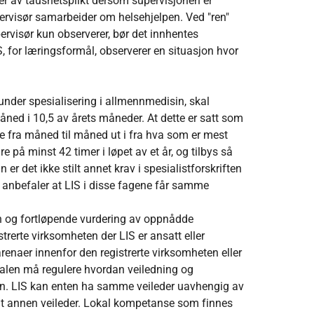
der av taushetsplikt dersom supervisjonen er
upervisør samarbeider om helsehjelpen. Ved "ren"
pervisør kun observerer, bør det innhentes
, for læringsformål, observerer en situasjon hvor
nder spesialisering i allmennmedisin, skal
åned i 10,5 av årets måneder. At dette er satt som
oe fra måned til måned ut i fra hva som er mest
å minst 42 timer i løpet av et år, og tilbys så
 det ikke stilt annet krav i spesialistforskriften
t anbefaler at LIS i disse fagene får samme
gen og fortløpende vurdering av oppnådde
trerte virksomheten der LIS er ansatt eller
arenaer innenfor den registrerte virksomheten eller
talen må regulere hvordan veiledning og
n. LIS kan enten ha samme veileder uavhengig av
vnt annen veileder. Lokal kompetanse som finnes