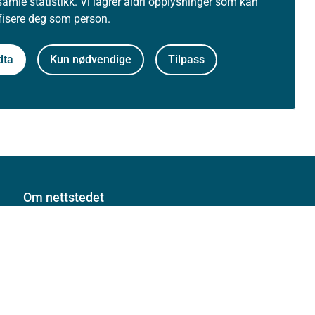
samle statistikk. Vi lagrer aldri opplysninger som kan
ifisere deg som person.
dta
Kun nødvendige
Tilpass
Om nettstedet
Personvernerklæring
Tilgjengelighetserklæring (uustatus.no)