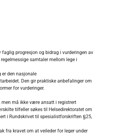
av faglig progresjon og bidrag i vurderingen av
g regelmessige samtaler mellom lege i
g er den nasjonale
tarbeidet. Den gir praktiske anbefalinger om
ormer for vurderinger.
n, men må ikke være ansatt i registrert
kilte tilfeller søkes til Helsedirektoratet om
t i Rundskrivet til spesialistforskriften §25,
tak fra kravet om at veileder for leger under