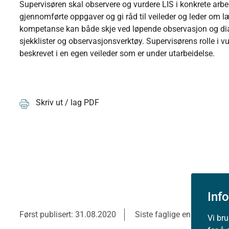
Supervisøren skal observere og vurdere LIS i konkrete arbei
gjennomførte oppgaver og gi råd til veileder og leder om
kompetanse kan både skje ved løpende observasjon og di
sjekklister og observasjonsverktøy. Supervisørens rolle i v
beskrevet i en egen veileder som er under utarbeidelse.
Skriv ut / lag PDF
Inf
Først publisert: 31.08.2020
Siste faglige endring: 31.
Vi br