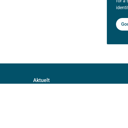
for å 
ident
Go
Aktuelt
Nyheter
Arrangementer