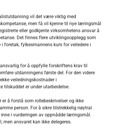
alistutdanning vil det være viktig med
skompetanse, men få vil kjenne til nye læringsmål
egistrerte eller godkjente virksomhetens ansvar å
mpetanse. Det finnes flere utviklingsopplegg som
e i foretak, fylkesmannens kurs for veiledere i
en.
svarlig for å oppfylle forskriftens krav til
mføre utdanningens første del. For den videre
 dekke veiledningskostnader i
e tilskuddet er under utarbeidelse.
r er å forstå som rollebeskrivelser og ikke
samme person. For å sikre tilstrekkelig nøytral
 er inne i vurderingen av oppnådde læringsmål.
 men ansvaret kan ikke delegeres.