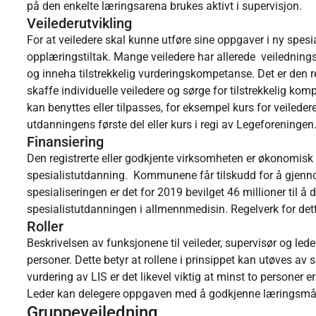
på den enkelte læringsarena brukes aktivt i supervisjon.
Veilederutvikling
For at veiledere skal kunne utføre sine oppgaver i ny spesi
opplæringstiltak. Mange veiledere har allerede veiledning
og inneha tilstrekkelig vurderingskompetanse. Det er den r
skaffe individuelle veiledere og sørge for tilstrekkelig ko
kan benyttes eller tilpasses, for eksempel kurs for veileder
utdanningens første del eller kurs i regi av Legeforening
Finansiering
Den registrerte eller godkjente virksomheten er økonomisk an
spesialistutdanning. Kommunene får tilskudd for å gjenno
spesialiseringen er det for 2019 bevilget 46 millioner til å
spesialistutdanningen i allmennmedisin. Regelverk for dett
Roller
Beskrivelsen av funksjonene til veileder, supervisør og lede
personer. Dette betyr at rollene i prinsippet kan utøves av 
vurdering av LIS er det likevel viktig at minst to personer
Leder kan delegere oppgaven med å godkjenne læringsmål,
Gruppeveiledning