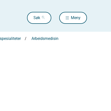
Søk
Meny
pesialiteter
Arbeidsmedisin