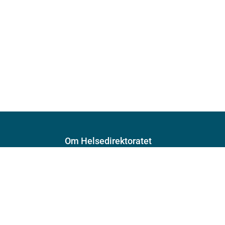
Om Helsedirektoratet
Om oss
Jobbe hos oss