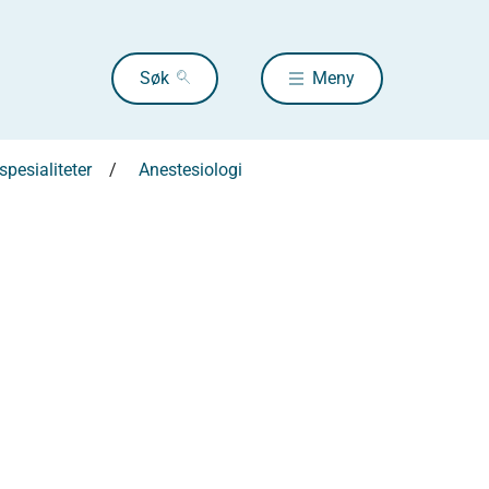
Søk
Meny
pesialiteter
Anestesiologi