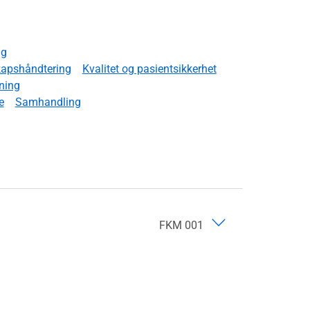
ng
apshåndtering
Kvalitet og pasientsikkerhet
ning
e
Samhandling
FKM 001