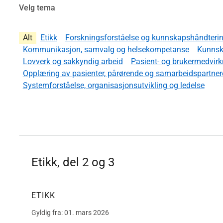
Velg tema
Alt
Etikk
Forskningsforståelse og kunnskapshåndteri
Kommunikasjon, samvalg og helsekompetanse
Kunnsk
Lovverk og sakkyndig arbeid
Pasient- og brukermedvirk
Opplæring av pasienter, pårørende og samarbeidspartner
Systemforståelse, organisasjonsutvikling og ledelse
Etikk, del 2 og 3
ETIKK
Gyldig fra: 01. mars 2026