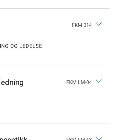
FKM 014
ING OG LEDELSE
iledning
FKM LM-04
FKM LM-13