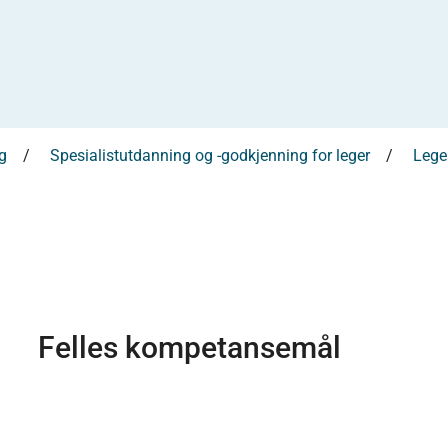
g
Spesialistutdanning og -godkjenning for leger
Leges
Felles kompetansemål