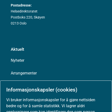
Postadresse:
Helsedirektoratet
Postboks 220, Skøyen
0213 Oslo
Aktuelt
Nyheter
Arrangementer
Høringer
Informasjonskapsler (cookies)
Presse
Vi bruker informasjonskapsler for å gjøre nettsiden
bedre og for å samle statistikk. Vi lagrer aldri
opplysninger som kan identifisere deg som person.