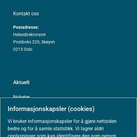
Kontakt oss
Postadresse:
Helsedirektoratet
Postboks 220, Skøyen
0213 Oslo
Aktuelt
Nyheter
Informasjonskapsler (cookies)
Arrangementer
Vi bruker informasjonskapsler for å gjøre nettsiden
bedre og for å samle statistikk. Vi lagrer aldri
Høringer
opplysninger som kan identifisere deg som person.