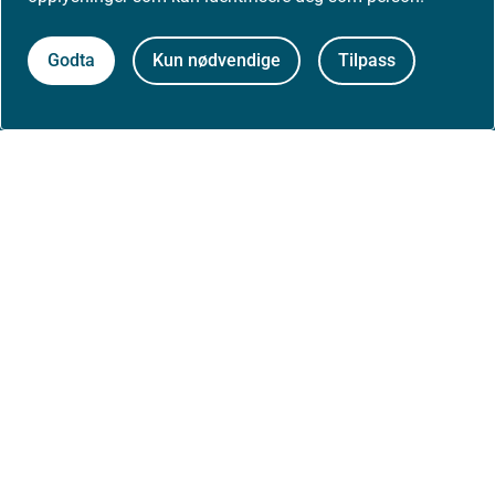
Presse
Godta
Kun nødvendige
Tilpass
Om nettstedet
Personvernerklæring
Tilgjengelighetserklæring (uustatus.no)
Besøksstatistikk og informasjonskapsler
Nyhetsvarsel og abonnement
Åpne data (API)