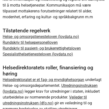
til å motta helsetjenester. Kommunikasjon må være
tilpasset mottakerens forutsetninger relatert til alder,
modenhet, erfaring og kultur- og språkbakgrunn m.m
Tilstøtende regelverk
Helse- og omsorgstjenesteloven (lovdata.no)
Rundskriv til helsepersonelloven
Rundskriv til pasient- og brukerrettighetsloven
Spesialisthelsetjenesteloven (lovdata.no)
Helsedirektoratets roller, finansiering og
høring
Helsedirektoratet
er et fag- og myndighetsorgan
underlagt
Helse- og omsorgsdepartementet.
Utredningsinstruksen
(lovdata.no)
legger krav for utredninger i staten, inkludert
utarbeidelse av normerende produkter.
Veileder til
utredningsinstruksen (dfo.no)
gir en veiledning til og
nærmere beskrivelse av statlige utredninger.