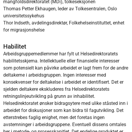
mangfoldsdirektoratet (MDi), tolkeseksjonen
Thomas Petter Ekhaugen, leder av Tolkesentralen, Oslo
universitetssykehus
Thor Indseth, avdelingsdirektør, Folkehelseinstituttet, enhet
for migrasjonshelse
Habilitet
Arbeidsgruppemedlemmer har fylt ut Helsedirektoratets
habilitetsskjema. Intellektuelle eller finansielle interesser
som potensielt kan påvirke arbeidet er lagt frem for de andre
deltakerne i arbeidsgruppen. Ingen interesser med
konsekvenser for deltakelse i arbeidet er identiﬁsert. Det er
sjelden deltakere ekskluderes fra Helsedirektoratets
retningslinjeutvikling på grunn av inhabilitet.
Helsedirektoratet ønsker bidragsytere med ulike ståsted inn i
arbeidet for diskusjoner som kan bidra til fagutvikling. Det
etterstrebes faglig enighet, men det foretas ingen
avstemninger i arbeidsgruppene. Eventuell dissens omtales
her i metode- og prosesskapitlet. Det endelige produktet er