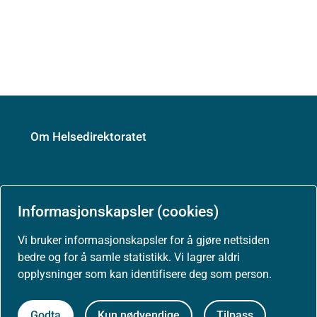
Om Helsedirektoratet
Om oss
Informasjonskapsler (cookies)
Vi bruker informasjonskapsler for å gjøre nettsiden
bedre og for å samle statistikk. Vi lagrer aldri
opplysninger som kan identifisere deg som person.
Jobbe hos oss
Godta
Kun nødvendige
Tilpass