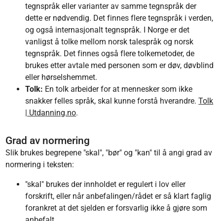
tegnspråk eller varianter av samme tegnspråk der
dette er nødvendig. Det finnes flere tegnspråk i verden,
og også internasjonalt tegnspråk. I Norge er det
vanligst å tolke mellom norsk talespråk og norsk
tegnspråk. Det finnes også flere tolkemetoder, de
brukes etter avtale med personen som er døv, døvblind
eller hørselshemmet.
Tolk:
En tolk arbeider for at mennesker som ikke
snakker felles språk, skal kunne forstå hverandre.
Tolk
| Utdanning.no
.
Grad av normering
Slik brukes begrepene "skal", "bør" og "kan" til å angi grad av
normering i teksten:
"skal" brukes der innholdet er regulert i lov eller
forskrift, eller når anbefalingen/rådet er så klart faglig
forankret at det sjelden er forsvarlig ikke å gjøre som
anbefalt