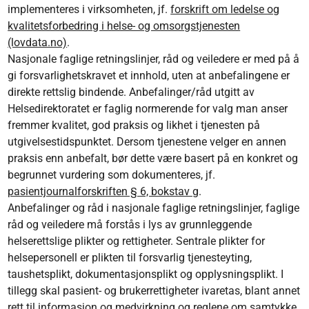
implementeres i virksomheten, jf.
forskrift om ledelse og
kvalitetsforbedring i helse- og omsorgstjenesten
(lovdata.no)
.
Nasjonale faglige retningslinjer, råd og veiledere er med på å
gi forsvarlighetskravet et innhold, uten at anbefalingene er
direkte rettslig bindende. Anbefalinger/råd utgitt av
Helsedirektoratet er faglig normerende for valg man anser
fremmer kvalitet, god praksis og likhet i tjenesten på
utgivelsestidspunktet. Dersom tjenestene velger en annen
praksis enn anbefalt, bør dette være basert på en konkret og
begrunnet vurdering som dokumenteres, jf.
pasientjournalforskriften § 6, bokstav g
.
Anbefalinger og råd i nasjonale faglige retningslinjer, faglige
råd og veiledere må forstås i lys av grunnleggende
helserettslige plikter og rettigheter. Sentrale plikter for
helsepersonell er plikten til forsvarlig tjenesteyting,
taushetsplikt, dokumentasjonsplikt og opplysningsplikt. I
tillegg skal pasient- og brukerrettigheter ivaretas, blant annet
rett til informasjon og medvirkning og reglene om samtykke