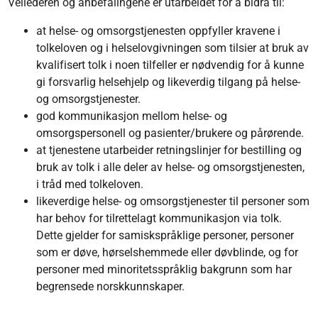
Veilederen og anbefalingene er utarbeidet for å bidra til:
at helse- og omsorgstjenesten oppfyller kravene i
tolkeloven og i helselovgivningen som tilsier at bruk av
kvalifisert tolk i noen tilfeller er nødvendig for å kunne
gi forsvarlig helsehjelp og likeverdig tilgang på helse-
og omsorgstjenester.
god kommunikasjon mellom helse- og
omsorgspersonell og pasienter/brukere og pårørende.
at tjenestene utarbeider retningslinjer for bestilling og
bruk av tolk i alle deler av helse- og omsorgstjenesten,
i tråd med tolkeloven.
likeverdige helse- og omsorgstjenester til personer som
har behov for tilrettelagt kommunikasjon via tolk.
Dette gjelder for samiskspråklige personer, personer
som er døve, hørselshemmede eller døvblinde, og for
personer med minoritetsspråklig bakgrunn som har
begrensede norskkunnskaper.