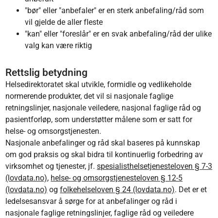
"bør" eller "anbefaler" er en sterk anbefaling/råd som
vil gjelde de aller fleste
"kan" eller "foreslår" er en svak anbefaling/råd der ulike
valg kan være riktig
Rettslig betydning
Helsedirektoratet skal utvikle, formidle og vedlikeholde
normerende produkter, det vil si nasjonale faglige
retningslinjer, nasjonale veiledere, nasjonal faglige råd og
pasientforløp, som understøtter målene som er satt for
helse- og omsorgstjenesten.
Nasjonale anbefalinger og råd skal baseres på kunnskap
om god praksis og skal bidra til kontinuerlig forbedring av
virksomhet og tjenester, jf.
spesialisthelsetjenesteloven § 7-3
(lovdata.no)
,
helse- og omsorgstjenesteloven § 12-5
(lovdata.no)
og
folkehelseloven § 24 (lovdata.no)
. Det er et
ledelsesansvar å sørge for at anbefalinger og råd i
nasjonale faglige retningslinjer, faglige råd og veiledere