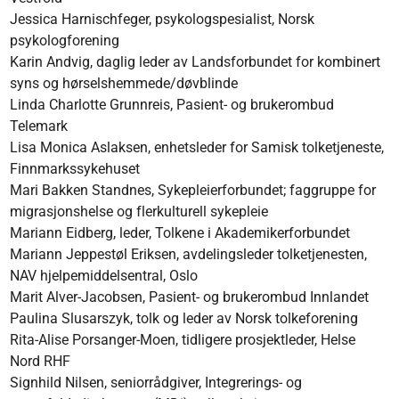
Jessica Harnischfeger, psykologspesialist, Norsk
psykologforening
Karin Andvig, daglig leder av Landsforbundet for kombinert
syns og hørselshemmede/døvblinde
Linda Charlotte Grunnreis, Pasient- og brukerombud
Telemark
Lisa Monica Aslaksen, enhetsleder for Samisk tolketjeneste,
Finnmarkssykehuset
Mari Bakken Standnes, Sykepleierforbundet; faggruppe for
migrasjonshelse og flerkulturell sykepleie
Mariann Eidberg, leder, Tolkene i Akademikerforbundet
Mariann Jeppestøl Eriksen, avdelingsleder tolketjenesten,
NAV hjelpemiddelsentral, Oslo
Marit Alver-Jacobsen, Pasient- og brukerombud Innlandet
Paulina Slusarszyk, tolk og leder av Norsk tolkeforening
Rita-Alise Porsanger-Moen, tidligere prosjektleder, Helse
Nord RHF
Signhild Nilsen, seniorrådgiver, Integrerings- og