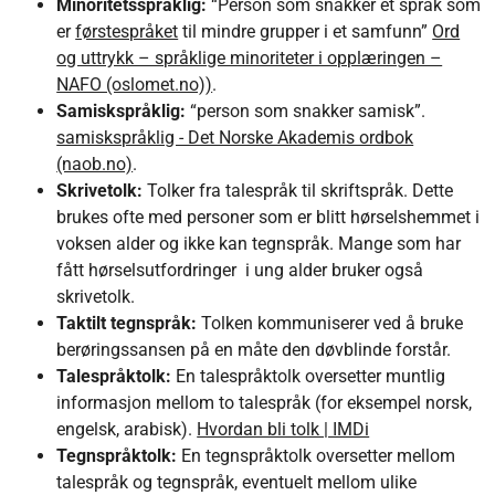
Minoritetsspråklig:
“Person som snakker et språk som
er
førstespråket
til mindre grupper i et samfunn”
Ord
og uttrykk – språklige minoriteter i opplæringen –
NAFO (oslomet.no))
.
Samiskspråklig:
“person som snakker samisk”.
samiskspråklig - Det Norske Akademis ordbok
(naob.no)
.
Skrivetolk:
Tolker fra talespråk til skriftspråk. Dette
brukes ofte med personer som er blitt hørselshemmet i
voksen alder og ikke kan tegnspråk. Mange som har
fått hørselsutfordringer i ung alder bruker også
skrivetolk.
Taktilt tegnspråk:
Tolken kommuniserer ved å bruke
berøringssansen på en måte den døvblinde forstår.
Talespråktolk:
En talespråktolk oversetter muntlig
informasjon mellom to talespråk (for eksempel norsk,
engelsk, arabisk).
Hvordan bli tolk | IMDi
Tegnspråktolk:
En tegnspråktolk oversetter mellom
talespråk og tegnspråk, eventuelt mellom ulike