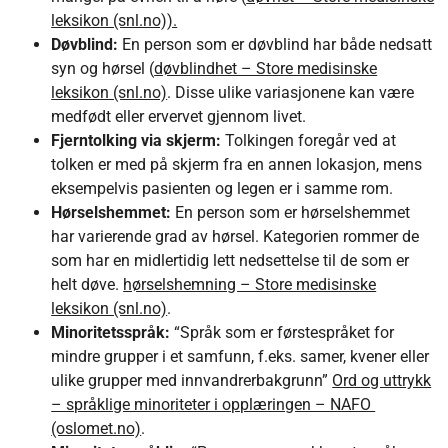
leksikon (snl.no)).
Døvblind:
En person som er døvblind har både nedsatt
syn og hørsel (
døvblindhet – Store medisinske
leksikon (snl.no)
. Disse ulike variasjonene kan være
medfødt eller ervervet gjennom livet.
Fjerntolking via skjerm:
Tolkingen foregår ved at
tolken er med på skjerm fra en annen lokasjon, mens
eksempelvis pasienten og legen er i samme rom.
Hørselshemmet:
En person som er hørselshemmet
har varierende grad av hørsel. Kategorien rommer de
som har en midlertidig lett nedsettelse til de som er
helt døve.
hørselshemning – Store medisinske
leksikon (snl.no)
.
Minoritetsspråk:
“Språk som er førstespråket for
mindre grupper i et samfunn, f.eks. samer, kvener eller
ulike grupper med innvandrerbakgrunn”
Ord og uttrykk
– språklige minoriteter i opplæringen – NAFO
(oslomet.no)
.