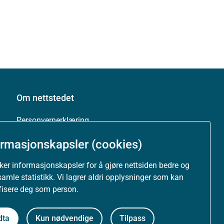
Om nettstedet
Personvernerklæring
ormasjonskapsler (cookies)
Tilgjengelighetserklæring (uustatus.no)
uker informasjonskapsler for å gjøre nettsiden bedre og
Besøksstatistikk og informasjonskapsler
samle statistikk. Vi lagrer aldri opplysninger som kan
ifisere deg som person.
Nyhetsvarsel og abonnement
dta
Kun nødvendige
Tilpass
Åpne data (API)