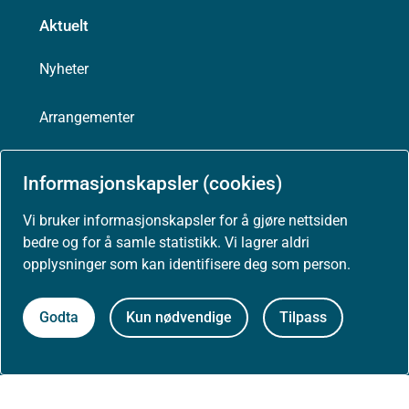
Aktuelt
Nyheter
Arrangementer
Høringer
Informasjonskapsler (cookies)
Presse
Vi bruker informasjonskapsler for å gjøre nettsiden
bedre og for å samle statistikk. Vi lagrer aldri
opplysninger som kan identifisere deg som person.
Om nettstedet
Godta
Kun nødvendige
Tilpass
Personvernerklæring
Tilgjengelighetserklæring (uustatus.no)