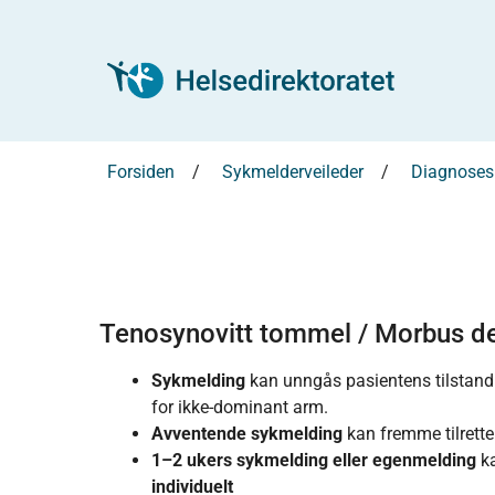
Forsiden
Sykmelderveileder
Diagnosesp
Tenosynovitt tommel / Morbus de 
Sykmelding
kan unngås pasientens tilstand e
for ikke-dominant arm.
Avventende sykmelding
kan fremme tilrett
1–2 ukers sykmelding eller egenmelding
k
individuelt