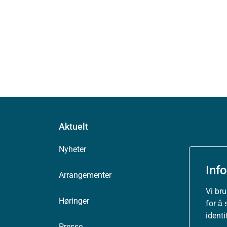
Aktuelt
Nyheter
Inf
Arrangementer
Vi br
Høringer
for å 
ident
Presse