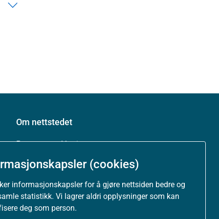
Om nettstedet
Personvernerklæring
ormasjonskapsler (cookies)
Tilgjengelighetserklæring (uustatus.no)
uker informasjonskapsler for å gjøre nettsiden bedre og
Besøksstatistikk og informasjonskapsler
samle statistikk. Vi lagrer aldri opplysninger som kan
ifisere deg som person.
Nyhetsvarsel og abonnement