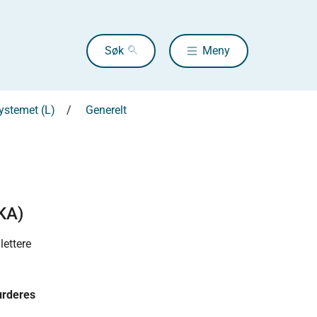
Søk
Meny
systemet (L)
Generelt
IKA)
lettere
urderes