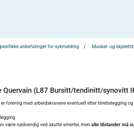
esifikke anbefalinger for sykmelding
Muskel- og skjelett
Quervain (L87 Bursitt/tendinitt/synovitt 
r forenlig med arbeidskravene eventuelt etter tilrettelegging og 
elegging
an være nødvendig ved akutte smerter, men
alle tilstander må v