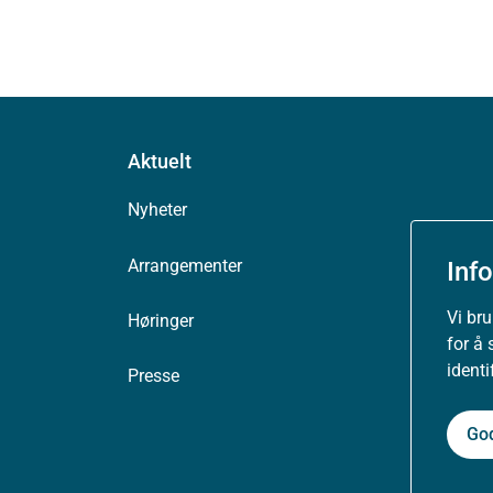
Aktuelt
Nyheter
Arrangementer
Inf
Vi br
Høringer
for å 
ident
Presse
Go