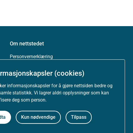
Om nettstedet
Personvernerklæring
Tilgjengelighetserklæring (uustatus.no)
ormasjonskapsler (cookies)
uker informasjonskapsler for å gjøre nettsiden bedre og
Besøksstatistikk og informasjonskapsler
samle statistikk. Vi lagrer aldri opplysninger som kan
ifisere deg som person.
Nyhetsvarsel og abonnement
Åpne data (API)
dta
Kun nødvendige
Tilpass