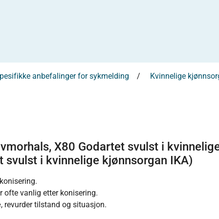
esifikke anbefalinger for sykmelding
Kvinnelige kjønnsorg
ivmorhals, X80 Godartet svulst i kvinnelig
 svulst i kvinnelige kjønnsorgan IKA)
 konisering.
r ofte vanlig etter konisering.
e
, revurder tilstand og situasjon.