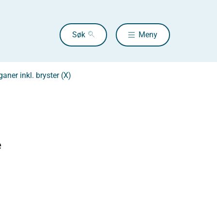
Søk
Meny
aner inkl. bryster (X)
e