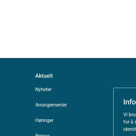
Aktuelt
Nyheter
Inf
Arrangementer
Vi br
Høringer
for å 
ident
Presse