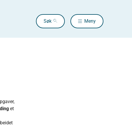
Søk
Meny
ppgaver,
ding
et
rbeidet