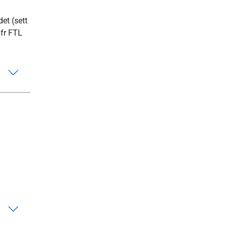
et (sett
jfr FTL