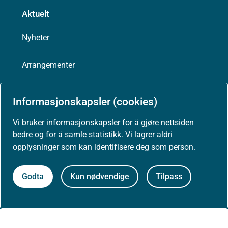
Aktuelt
Nyheter
Arrangementer
Høringer
Informasjonskapsler (cookies)
Presse
Vi bruker informasjonskapsler for å gjøre nettsiden
bedre og for å samle statistikk. Vi lagrer aldri
opplysninger som kan identifisere deg som person.
Om nettstedet
Godta
Kun nødvendige
Tilpass
Personvernerklæring
Tilgjengelighetserklæring (uustatus.no)