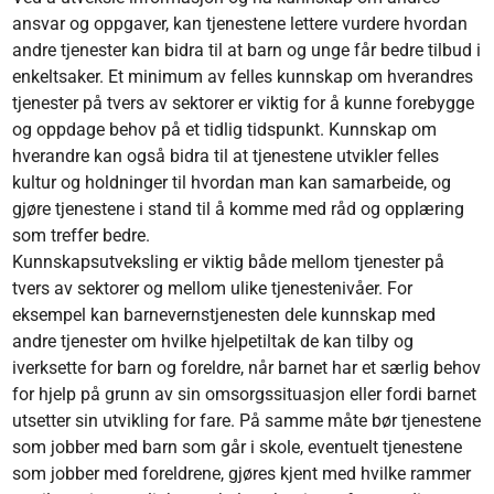
ansvar og oppgaver, kan tjenestene lettere vurdere hvordan
andre tjenester kan bidra til at barn og unge får bedre tilbud i
enkeltsaker. Et minimum av felles kunnskap om hverandres
tjenester på tvers av sektorer er viktig for å kunne forebygge
og oppdage behov på et tidlig tidspunkt. Kunnskap om
hverandre kan også bidra til at tjenestene utvikler felles
kultur og holdninger til hvordan man kan samarbeide, og
gjøre tjenestene i stand til å komme med råd og opplæring
som treffer bedre.
Kunnskapsutveksling er viktig både mellom tjenester på
tvers av sektorer og mellom ulike tjenestenivåer. For
eksempel kan barnevernstjenesten dele kunnskap med
andre tjenester om hvilke hjelpetiltak de kan tilby og
iverksette for barn og foreldre, når barnet har et særlig behov
for hjelp på grunn av sin omsorgssituasjon eller fordi barnet
utsetter sin utvikling for fare. På samme måte bør tjenestene
som jobber med barn som går i skole, eventuelt tjenestene
som jobber med foreldrene, gjøres kjent med hvilke rammer