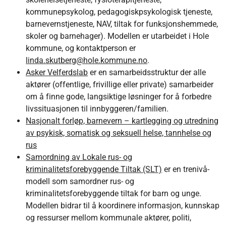
kommunepsykolog, pedagogiskpsykologisk tjeneste,
barnevernstjeneste, NAV, tiltak for funksjonshemmede,
skoler og barnehager). Modellen er utarbeidet i Hole
kommune, og kontaktperson er
linda.skutberg@hole.kommune.no
.
Asker Velferdslab
er en samarbeidsstruktur der alle
aktører (offentlige, frivillige eller private) samarbeider
om å finne gode, langsiktige løsninger for å forbedre
livssituasjonen til innbyggeren/familien.
Nasjonalt forløp, barnevern – kartlegging og utredning
av psykisk, somatisk og seksuell helse, tannhelse og
rus
Samordning av Lokale rus- og
kriminalitetsforebyggende Tiltak (SLT)
er en trenivå-
modell som samordner rus- og
kriminalitetsforebyggende tiltak for barn og unge.
Modellen bidrar til å koordinere informasjon, kunnskap
og ressurser mellom kommunale aktører, politi,