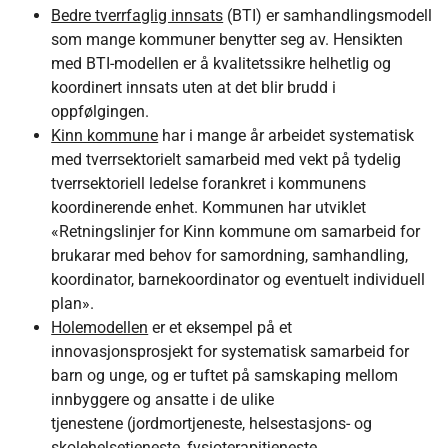
Bedre tverrfaglig innsats
(BTI) er samhandlingsmodell
som mange kommuner benytter seg av. Hensikten
med BTI-modellen er å kvalitetssikre helhetlig og
koordinert innsats uten at det blir brudd i
oppfølgingen.
Kinn kommune
har i mange år arbeidet systematisk
med tverrsektorielt samarbeid med vekt på tydelig
tverrsektoriell ledelse forankret i kommunens
koordinerende enhet. Kommunen har utviklet
«Retningslinjer for Kinn kommune om samarbeid for
brukarar med behov for samordning, samhandling,
koordinator, barnekoordinator og eventuelt individuell
plan».
Holemodellen
er et eksempel på et
innovasjonsprosjekt for systematisk samarbeid for
barn og unge, og er tuftet på samskaping mellom
innbyggere og ansatte i de ulike
tjenestene (jordmortjeneste, helsestasjons- og
skolehelsetjeneste, fysioterapitjeneste,