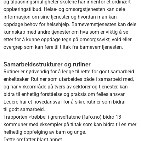
og tilpasningsmuligheter skolene har innenfor et ordinært
opplæringstilbud. Helse- og omsorgstjenesten kan dele
informasjon om sine tjenester og hvordan man kan
oppdage behov for helsehjelp. Barnevernstjenesten kan dele
kunnskap med andre tjenester om hva som er viktig å se
etter for å kunne oppdage tegn på omsorgssvikt, vold eller
overgrep som kan føre til tiltak fra barneverntjenesten.
Samarbeidsstrukturer og rutiner
Rutiner er nødvendig for å legge til rette for godt samarbeid i
enkeltsaker. Rutiner som utarbeides både i samarbeid med,
og har virkeområde på tvers av sektorer og tjenester, kan
bidra til enhetlig forståelse og praksis om felles ansvar.
Ledere har et hovedansvar for å sikre rutiner som bidrar
til godt samarbeid.
I rapporten
«trøbbel i grenseflatene (fafo.no)
bidro 13
kommuner med eksempler på tiltak som kan bidra til en mer
helhetlig oppfølging av barn og unge.
Dette omfatter blant annet