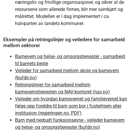
næringsliv og frivillige organisasjoner, og sikrer at de
ressursene som allerede finnes, blir mer samkjørt og
målrettet. Modellen er i dag implementert i ca.
halvparten av landets kommuner.
Eksempler på retningslinjer og veiledere for samarbeid
mellom sektorer
Barnevern og helse- og omsorgstjenester - samarbeid
til barnets beste
Veileder for samarbeid mellom skole og barnevern
(bufdir.no)
Retningslinjer for samarbeid mellom
barnevernstjenesten og NAV-kontoret (nav.no)
Veileder om hvordan barnevernet og familievernet kan
følge opp foreldre til barn som bor i fosterhjem eller
institusjon (regjeringen.no, PDF)
Barn med nedsatt funksjonsevne - veileder barnevern
og helse- og omsorgstjenester (bufdir.no)