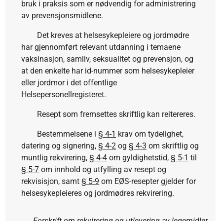
bruk i praksis som er nødvendig for administrering
av prevensjonsmidlene.
Det kreves at helsesykepleiere og jordmødre
har gjennomført relevant utdanning i temaene
vaksinasjon, samliv, seksualitet og prevensjon, og
at den enkelte har id-nummer som helsesykepleier
eller jordmor i det offentlige
Helsepersonellregisteret.
Resept som fremsettes skriftlig kan reitereres.
Bestemmelsene i
§ 4-1
krav om tydelighet,
datering og signering,
§ 4-2
og
§ 4-3
om skriftlig og
muntlig rekvirering,
§ 4-4
om gyldighetstid,
§ 5-1
til
§ 5-7
om innhold og utfylling av resept og
rekvisisjon, samt
§ 5-9
om EØS-resepter gjelder for
helsesykepleieres og jordmødres rekvirering.
Forskrift om rekvirering og utlevering av legemidler