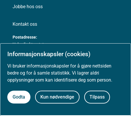
Jobbe hos oss
Kontakt oss
Postadresse:
Helsedirektoratet
Postboks 220, Skøyen
Informasjonskapsler (cookies)
0213 Oslo
Vi bruker informasjonskapsler for å gjøre nettsiden
bedre og for å samle statistikk. Vi lagrer aldri
opplysninger som kan identifisere deg som person.
Aktuelt
Godta
Kun nødvendige
Tilpass
Nyheter
Arrangementer