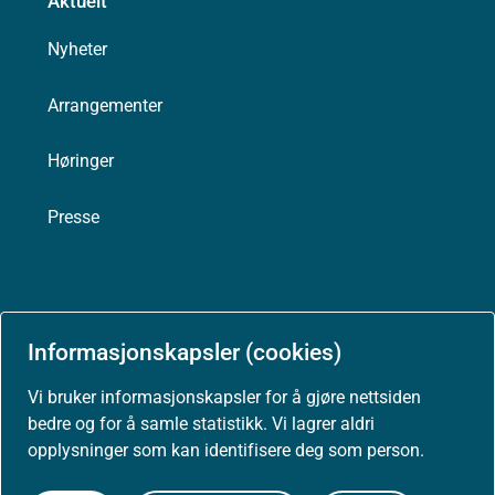
Aktuelt
Nyheter
Arrangementer
Høringer
Presse
Om nettstedet
Informasjonskapsler (cookies)
Personvernerklæring
Vi bruker informasjonskapsler for å gjøre nettsiden
bedre og for å samle statistikk. Vi lagrer aldri
Tilgjengelighetserklæring (uustatus.no)
opplysninger som kan identifisere deg som person.