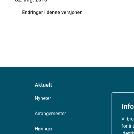
Endringer i denne versjonen
Aktuelt
Nyheter
Inf
Arrangementer
Vi br
for å 
Høringer
ident