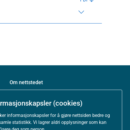
Om nettstedet
Personvernerklæring
ormasjonskapsler (cookies)
Tilgjengelighetserklæring (uustatus.no)
uker informasjonskapsler for å gjøre nettsiden bedre og
samle statistikk. Vi lagrer aldri opplysninger som kan
Besøksstatistikk og informasjonskapsler
ifisere deg som person.