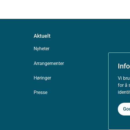
Aktuelt
Nyheter
Arrangementer
Inf
Høringer
Vi br
for å 
ident
Presse
Go