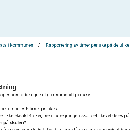
sdata i kommunen
Rapportering av timer per uke på de ulike
stning
es gjennom å beregne et gjennomsnitt per uke.
mer i mnd. = 6 timer pr. uke.»
r ikke eksakt 4 uker, men i utregningen skal det likevel deles på
er på skolen?
r på skolen er inkludert. Det kan oppstå sykdom som gjør at barn