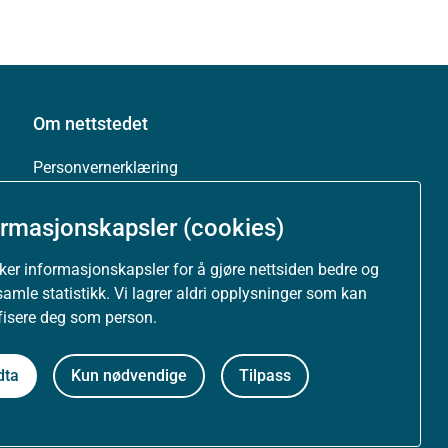
Om nettstedet
Personvernerklæring
Tilgjengelighetserklæring (uustatus.no)
ormasjonskapsler (cookies)
Besøksstatistikk og informasjonskapsler
uker informasjonskapsler for å gjøre nettsiden bedre og
samle statistikk. Vi lagrer aldri opplysninger som kan
ifisere deg som person.
Nyhetsvarsel og abonnement
Åpne data (API)
dta
Kun nødvendige
Tilpass