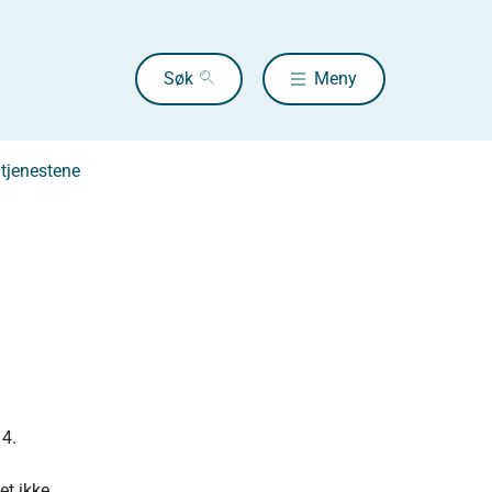
Søk
Meny
 tjenestene
 4.
et ikke