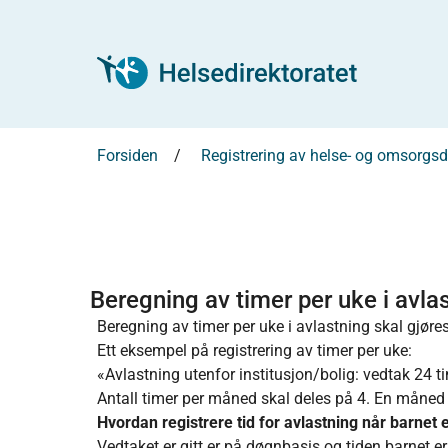
Forsiden
Registrering av helse- og omsorg
Beregning av timer per uke i avla
Beregning av timer per uke i avlastning skal gjør
Ett eksempel på registrering av timer per uke:
«Avlastning utenfor institusjon/bolig: vedtak 24 ti
Antall timer per måned skal deles på 4. En måned e
Hvordan registrere tid for avlastning når barnet 
Vedtaket er gitt er på døgnbasis og tiden barnet e