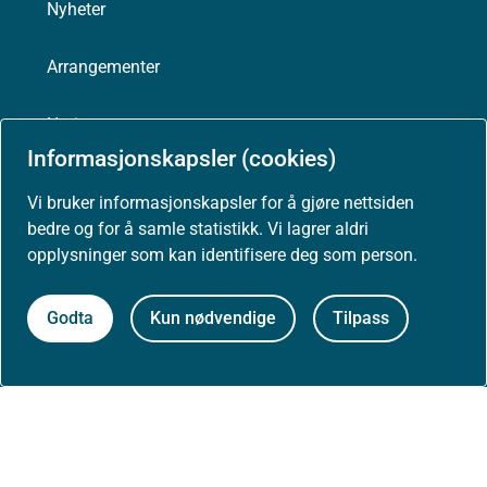
Nyheter
Arrangementer
Høringer
Informasjonskapsler (cookies)
Presse
Vi bruker informasjonskapsler for å gjøre nettsiden
bedre og for å samle statistikk. Vi lagrer aldri
opplysninger som kan identifisere deg som person.
Om nettstedet
Godta
Kun nødvendige
Tilpass
Personvernerklæring
Tilgjengelighetserklæring (uustatus.no)
Besøksstatistikk og informasjonskapsler