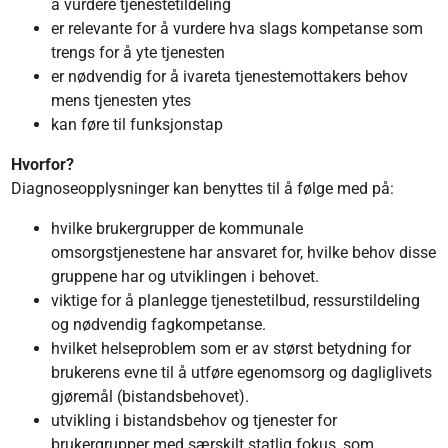
å vurdere tjenestetildeling
er relevante for å vurdere hva slags kompetanse som
trengs for å yte tjenesten
er nødvendig for å ivareta tjenestemottakers behov
mens
tjenesten ytes
kan føre til funksjonstap
Hvorfor?
Diagnoseopplysninger kan benyttes til å følge med på:
hvilke brukergrupper de kommunale
omsorgstjenestene har ansvaret for, hvilke behov disse
gruppene har og utviklingen i behovet.
viktige for å planlegge tjenestetilbud, ressurstildeling
og nødvendig fagkompetanse.
hvilket helseproblem som er av størst betydning for
brukerens evne til å utføre egenomsorg og dagliglivets
gjøremål (bistandsbehovet).
utvikling i bistandsbehov og tjenester for
brukergrupper med særskilt statlig fokus, som