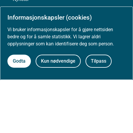
Arrangementer
Informasjonskapsler (cookies)
Vi bruker informasjonskapsler for å gjøre nettsiden
Høringer
bedre og for å samle statistikk. Vi lagrer aldri
opplysninger som kan identifisere deg som person.
Presse
Godta
Kun nødvendige
Tilpass
Om nettstedet
Personvernerklæring
Tilgjengelighetserklæring (uustatus.no)
Besøksstatistikk og informasjonskapsler