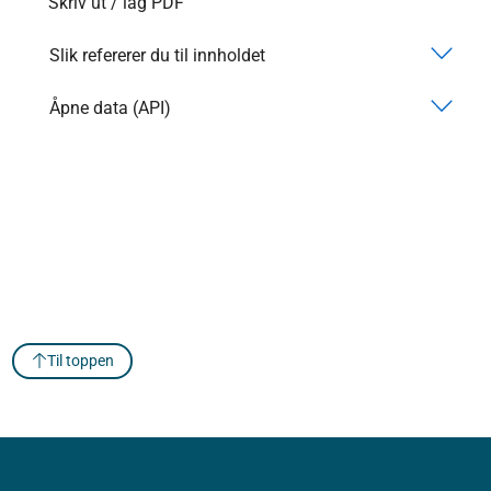
Skriv ut / lag PDF
Slik refererer du til innholdet
Åpne data (API)
Til toppen