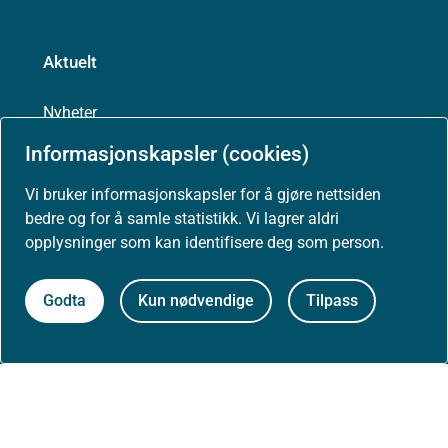
Aktuelt
Nyheter
Informasjonskapsler (cookies)
Arrangementer
Vi bruker informasjonskapsler for å gjøre nettsiden
bedre og for å samle statistikk. Vi lagrer aldri
Høringer
opplysninger som kan identifisere deg som person.
Presse
Godta
Kun nødvendige
Tilpass
Om nettstedet
Personvernerklæring