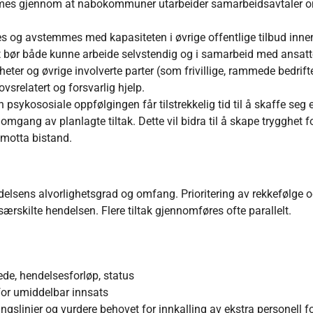
mmes gjennom at nabokommuner utarbeider samarbeidsavtaler 
og avstemmes med kapasiteten i øvrige offentlige tilbud inne
 bør både kunne arbeide selvstendig og i samarbeid med ansatt
eter og øvrige involverte parter (som frivillige, rammede bedrift
vsrelatert og forsvarlig hjelp.
n psykososiale oppfølgingen får tilstrekkelig tid til å skaffe seg 
omgang av planlagte tiltak. Dette vil bidra til å skape trygghet f
 motta bistand.
delsens alvorlighetsgrad og omfang. Prioritering av rekkefølge 
særskilte hendelsen. Flere tiltak gjennomføres ofte parallelt.
ede, hendelsesforløp, status
for umiddelbar innsats
ingslinjer og vurdere behovet for innkalling av ekstra personell f