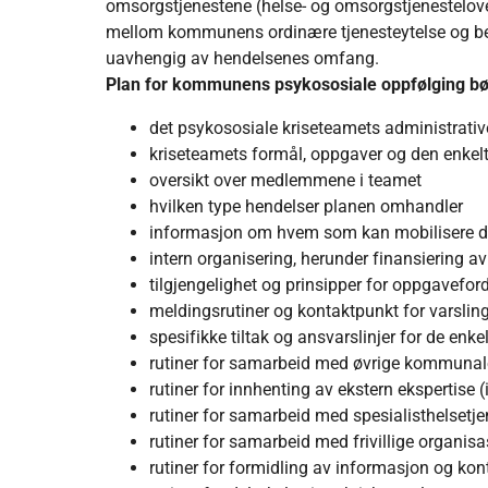
omsorgstjenestene (helse- og omsorgstjenestelov
mellom kommunens ordinære tjenesteytelse og ber
uavhengig av hendelsenes omfang.
Plan for kommunens psykososiale oppfølging bø
det psykososiale kriseteamets administrative
kriseteamets formål, oppgaver og den enkelt
oversikt over medlemmene i teamet
hvilken type hendelser planen omhandler
informasjon om hvem som kan mobilisere de
intern organisering, herunder finansiering av
tilgjengelighet og prinsipper for oppgavefor
meldingsrutiner og kontaktpunkt for varsling 
spesifikke tiltak og ansvarslinjer for de enkel
rutiner for samarbeid med øvrige kommunale
rutiner for innhenting av ekstern ekspertise (i
rutiner for samarbeid med spesialisthelsetj
rutiner for samarbeid med frivillige organisa
rutiner for formidling av informasjon og ko