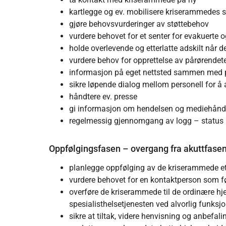
kartlegge og ev. mobilisere kriserammedes s
gjøre behovsvurderinger av støttebehov
vurdere behovet for et senter for evakuerte o
holde overlevende og etterlatte adskilt når d
vurdere behov for opprettelse av pårørende
informasjon på eget nettsted sammen med po
sikre løpende dialog mellom personell for å
håndtere ev. presse
gi informasjon om hendelsen og mediehåndt
regelmessig gjennomgang av logg – status
Oppfølgingsfasen – overgang fra akuttfasen 
planlegge oppfølging av de kriserammede ett
vurdere behovet for en kontaktperson som fø
overføre de kriserammede til de ordinære hj
spesialisthelsetjenesten ved alvorlig funksj
sikre at tiltak, videre henvisning og anbefali