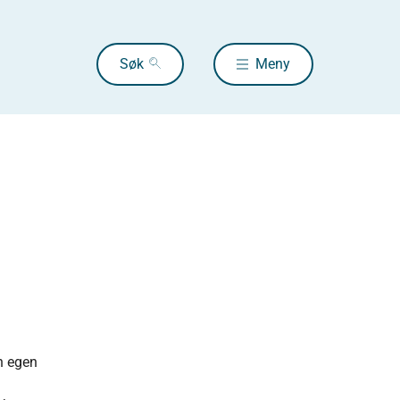
Søk
Meny
en egen