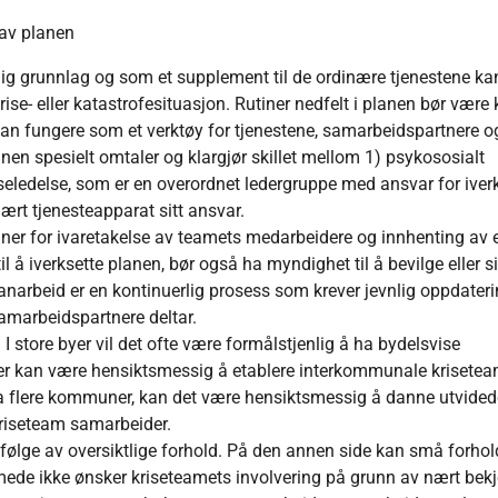
 av planen
ig grunnlag og som et supplement til de ordinære tjenestene ka
rise- eller katastrofesituasjon. Rutiner nedfelt i planen bør være 
g kan fungere som et verktøy for tjenestene, samarbeidspartnere 
nen spesielt omtaler og klargjør skillet mellom 1) psykososialt
eledelse, som er en overordnet ledergruppe med ansvar for iver
rt tjenesteapparat sitt ansvar.
ner for ivaretakelse av teamets medarbeidere og innhenting av 
l å iverksette planen, bør også ha myndighet til å bevilge eller s
anarbeid er en kontinuerlig prosess som krever jevnlig oppdater
samarbeidspartnere deltar.
 I store byer vil det ofte være formålstjenlig å ha bydelsvise
r kan være hensiktsmessig å etablere interkommunale krisetea
a flere kommuner, kan det være hensiktsmessig å danne utvidede
riseteam samarbeider.
lge av oversiktlige forhold. På den annen side kan små forhol
 rammede ikke ønsker kriseteamets involvering på grunn av nært bek