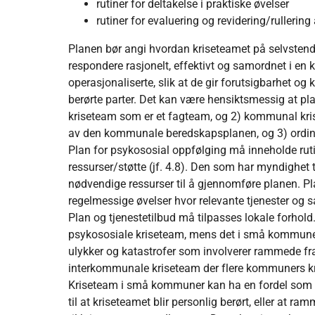
rutiner for deltakelse i praktiske øvelser
rutiner for evaluering og revidering/rullering
Planen bør angi hvordan kriseteamet på selvstend
respondere rasjonelt, effektivt og samordnet i en k
operasjonaliserte, slik at de gir forutsigbarhet o
berørte parter. Det kan være hensiktsmessig at pla
kriseteam som er et fagteam, og 2) kommunal kris
av den kommunale beredskapsplanen, og 3) ordinæ
Plan for psykososial oppfølging må inneholde ruti
ressurser/støtte (jf. 4.8). Den som har myndighet ti
nødvendige ressurser til å gjennomføre planen. Pl
regelmessige øvelser hvor relevante tjenester og 
Plan og tjenestetilbud må tilpasses lokale forhold.
psykososiale kriseteam, mens det i små kommune
ulykker og katastrofer som involverer rammede fr
interkommunale kriseteam der flere kommuners k
Kriseteam i små kommuner kan ha en fordel som fø
til at kriseteamet blir personlig berørt, eller at