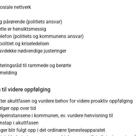
osiale nettverk
g pårørende (politiets ansvar)
ette er hensiktsmessig
telefon (politiets og kommunens ansvar)
litiet og kriseledelsen
 avdekke nødvendige justeringer
eringsråd til rammede og berørte
 melding
til videre oppfølging
er akuttfasen og vurdere behov for videre proaktiv oppfølging
lger opp over tid
elpeinstansene i kommunen, ev. vurdere henvisning til
onstap i akuttfasen
nger blir fulgt opp i det ordinære tjenesteapparatet