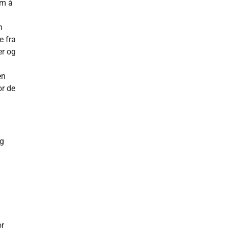
om å
n
e fra
er og
en
or de
og
or