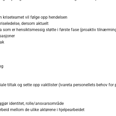
an kriseteamet vil følge opp hendelsen
iseledelse, dersom aktuelt
som er hensiktsmessig støtte i første fase (proaktiv tilnærmin
isasjoner
tak
ng
le tiltak og sette opp vaktlister (ivareta personellets behov for 
ggjør identitet, rolle/ansvarsområde
rbeid mellom de ulike aktørene i hjelpearbeidet