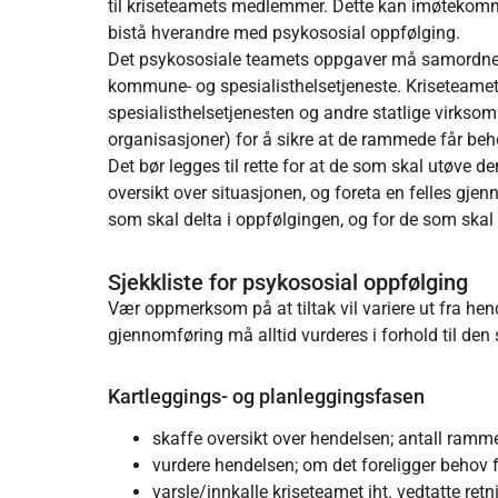
til kriseteamets medlemmer. Dette kan imøteko
bistå hverandre med psykososial oppfølging.
Det psykososiale teamets oppgaver må samordnes 
kommune- og spesialisthelsetjeneste. Kriseteamet
spesialisthelsetjenesten og andre statlige virksomh
organisasjoner) for å sikre at de rammede får beho
Det bør legges til rette for at de som skal utøve de
oversikt over situasjonen, og foreta en felles gjenn
som skal delta i oppfølgingen, og for de som skal
Sjekkliste for psykososial oppfølging
Vær oppmerksom på at tiltak vil variere ut fra hen
gjennomføring må alltid vurderes i forhold til den 
Kartleggings- og planleggingsfasen
skaffe oversikt over hendelsen; antall ramm
vurdere hendelsen; om det foreligger behov 
varsle/innkalle kriseteamet iht. vedtatte retn