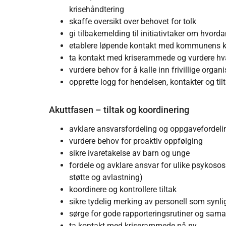
krisehåndtering
skaffe oversikt over behovet for tolk
gi tilbakemelding til initiativtaker om hvord
etablere løpende kontakt med kommunens kr
ta kontakt med kriserammede og vurdere hva 
vurdere behov for å kalle inn frivillige organ
opprette logg for hendelsen, kontakter og til
Akuttfasen – tiltak og koordinering
avklare ansvarsfordeling og oppgavefordeli
vurdere behov for proaktiv oppfølging
sikre ivaretakelse av barn og unge
fordele og avklare ansvar for ulike psykososia
støtte og avlastning)
koordinere og kontrollere tiltak
sikre tydelig merking av personell som synli
sørge for gode rapporteringsrutiner og sama
ta kontakt med kriserammede på ny