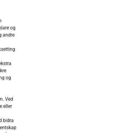
n
klare og
og andre
ksetting
ekstra
ikre
ing og
m. Ved
 eller
d bidra
jentskap