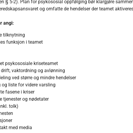
en § 5-2). Plan for psykososial oppfølging bør klargjøre samm
edskapsansvaret og omfatte de hendelser der teamet aktiveres
r angi:
 tilknytning
es funksjon i teamet
t psykososiale kriseteamet
 drift, vaktordning og avlønning
deling ved større og mindre hendelser
og liste for videre varsling
te fasene i kriser
 tjenester og nødetater
nkl. tolk)
enesten
sjoner
ntakt med media