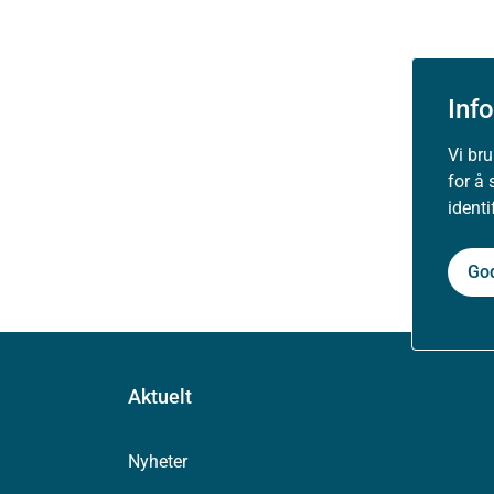
Inf
Vi br
for å 
ident
Go
Aktuelt
Nyheter